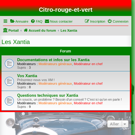
Citro-rouge-et-vert
Annuaire
FAQ
Nous contacter
Inscription
Connexion
Portail
Accueil du forum
Les Xantia
Les Xantia
Forum
Documentations et infos sur les Xantia
Modérateurs :
Modérateurs généraux
,
Modérateur en chef
Sujets :
3
Vos Xantia
Présentez-nous vos XM !
Modérateurs :
Modérateurs généraux
,
Modérateur en chef
Sujets :
8
Questions techniques sur Xantia
Un soucis, un problème ? Besoin d'un conseil ? C'est ici qu'on en parle !
Modérateurs :
Modérateurs généraux
,
Modérateur en chef
Sujets :
9
Aller