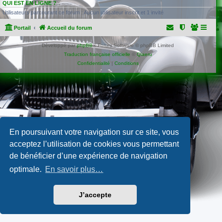
QUI EST EN LIGNE ?
Utilisateurs parcourant ce forum : Aucun utilisateur inscrit et 1 invité
Portail
Accueil du forum
Développé par
phpBB
® Forum Software © phpBB Limited
Traduction française officielle
©
Qiaeru
Confidentialité
|
Conditions
En poursuivant votre navigation sur ce site, vous
acceptez l’utilisation de cookies vous permettant
de bénéficier d’une expérience de navigation
optimale.
En savoir plus…
J’accepte