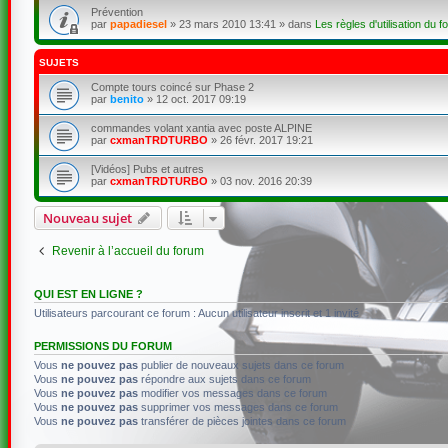
Prévention
par
papadiesel
»
23 mars 2010 13:41
» dans
Les règles d'utilisation du f
SUJETS
Compte tours coincé sur Phase 2
par
benito
»
12 oct. 2017 09:19
commandes volant xantia avec poste ALPINE
par
cxmanTRDTURBO
»
26 févr. 2017 19:21
[Vidéos] Pubs et autres
par
cxmanTRDTURBO
»
03 nov. 2016 20:39
Nouveau sujet
Revenir à l’accueil du forum
QUI EST EN LIGNE ?
Utilisateurs parcourant ce forum : Aucun utilisateur inscrit et 1 invité
PERMISSIONS DU FORUM
Vous
ne pouvez pas
publier de nouveaux sujets dans ce forum
Vous
ne pouvez pas
répondre aux sujets dans ce forum
Vous
ne pouvez pas
modifier vos messages dans ce forum
Vous
ne pouvez pas
supprimer vos messages dans ce forum
Vous
ne pouvez pas
transférer de pièces jointes dans ce forum