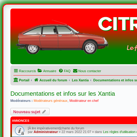
Raccourcis
Annuaire
FAQ
Nous contacter
Portail
Accueil du forum
Les Xantia
Documentations et infos su
Documentations et infos sur les Xantia
Modérateurs :
Modérateurs généraux
,
Modérateur en chef
Nouveau sujet
ANNONCES
[À lire impérativement]charte du forum
par
Administrateur
»
22 mars 2022 21:07
» dans
Les règles d'utilisation