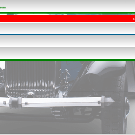
orum.
R