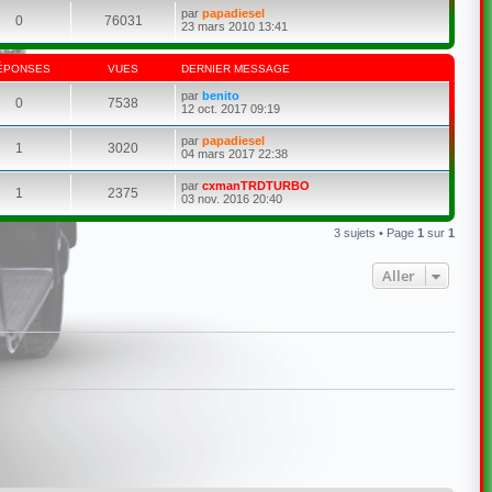
par
papadiesel
0
76031
23 mars 2010 13:41
ÉPONSES
VUES
DERNIER MESSAGE
par
benito
0
7538
12 oct. 2017 09:19
par
papadiesel
1
3020
04 mars 2017 22:38
par
cxmanTRDTURBO
1
2375
03 nov. 2016 20:40
3 sujets • Page
1
sur
1
Aller