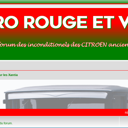
r les Xantia
R
 du forum.