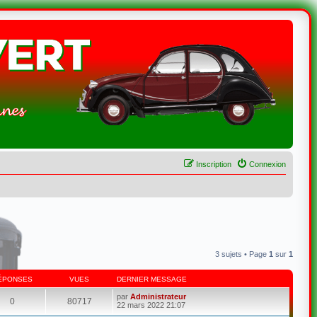
Inscription
Connexion
3 sujets • Page
1
sur
1
ÉPONSES
VUES
DERNIER MESSAGE
par
Administrateur
0
80717
22 mars 2022 21:07