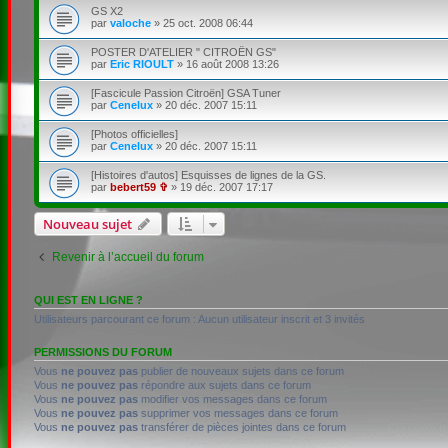
GS X2
par
valoche
»
25 oct. 2008 06:44
POSTER D'ATELIER " CITROËN GS"
par
Eric RIOULT
»
16 août 2008 13:26
[Fascicule Passion Citroën] GSA Tuner
par
Cenelux
»
20 déc. 2007 15:11
[Photos officielles]
par
Cenelux
»
20 déc. 2007 15:11
[Histoires d'autos] Esquisses de lignes de la GS.
par
bebert59 ✞
»
19 déc. 2007 17:17
Nouveau sujet
Revenir à l’accueil du forum
QUI EST EN LIGNE ?
Utilisateurs parcourant ce forum : Aucun utilisateur inscrit et 3 invités
PERMISSIONS DU FORUM
Vous
ne pouvez pas
publier de nouveaux sujets dans ce forum
Vous
ne pouvez pas
répondre aux sujets dans ce forum
Vous
ne pouvez pas
modifier vos messages dans ce forum
Vous
ne pouvez pas
supprimer vos messages dans ce forum
Vous
ne pouvez pas
transférer de pièces jointes dans ce forum