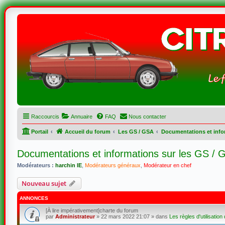
Raccourcis
Annuaire
FAQ
Nous contacter
Portail
Accueil du forum
Les GS / GSA
Documentations et info
Documentations et informations sur les GS / 
Modérateurs :
harchin IE
,
Modérateurs généraux
,
Modérateur en chef
Nouveau sujet
ANNONCES
[À lire impérativement]charte du forum
par
Administrateur
»
22 mars 2022 21:07
» dans
Les règles d'utilisation