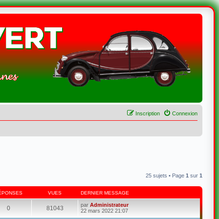
Inscription
Connexion
25 sujets • Page
1
sur
1
ÉPONSES
VUES
DERNIER MESSAGE
par
Administrateur
0
81043
22 mars 2022 21:07