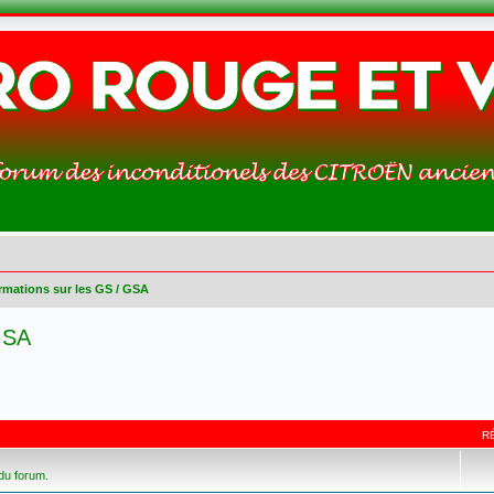
rmations sur les GS / GSA
GSA
R
 du forum.