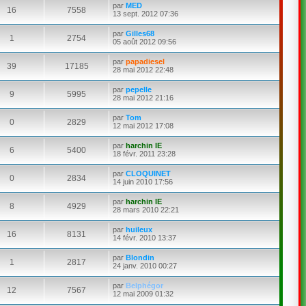
par
MED
16
7558
13 sept. 2012 07:36
par
Gilles68
1
2754
05 août 2012 09:56
par
papadiesel
39
17185
28 mai 2012 22:48
par
pepelle
9
5995
28 mai 2012 21:16
par
Tom
0
2829
12 mai 2012 17:08
par
harchin IE
6
5400
18 févr. 2011 23:28
par
CLOQUINET
0
2834
14 juin 2010 17:56
par
harchin IE
8
4929
28 mars 2010 22:21
par
huileux
16
8131
14 févr. 2010 13:37
par
Blondin
1
2817
24 janv. 2010 00:27
par
Belphégor
12
7567
12 mai 2009 01:32