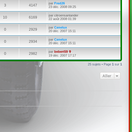
par
Fred26
3
4147
23 déc. 2008 09:25
par
citroensantander
10
6169
22 août 2008 01:39
par
Cenelux
0
2929
20 déc. 2007 15:11
par
Cenelux
0
2934
20 déc. 2007 15:11
par
bebert59 ✞
0
2982
19 déc. 2007 17:17
25 sujets • Page
1
sur
1
Aller