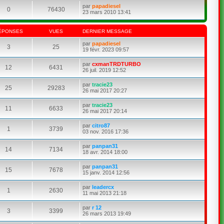
par
papadiesel
0
76430
23 mars 2010 13:41
ÉPONSES
VUES
DERNIER MESSAGE
par
papadiesel
3
25
19 févr. 2023 09:57
par
cxmanTRDTURBO
12
6431
26 juil. 2019 12:52
par
tracie23
25
29283
26 mai 2017 20:27
par
tracie23
11
6633
26 mai 2017 20:14
par
citro87
1
3739
03 nov. 2016 17:36
par
panpan31
14
7134
18 avr. 2014 18:00
par
panpan31
15
7678
15 janv. 2014 12:56
par
leadercx
1
2630
11 mai 2013 21:18
par
r 12
3
3399
26 mars 2013 19:49