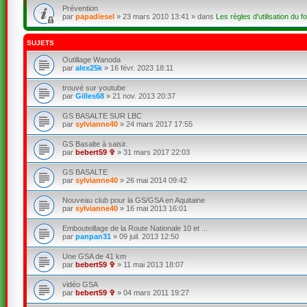
Prévention
par
papadiesel
»
23 mars 2010 13:41
» dans
Les règles d'utilisation du f
SUJETS
Outillage Wanoda
par
alex25k
»
16 févr. 2023 18:11
trouvé sur youtube
par
Gilles68
»
21 nov. 2013 20:37
GS BASALTE SUR LBC
par
sylvianne40
»
24 mars 2017 17:55
GS Basalte à saisir.
par
bebert59 ✞
»
31 mars 2017 22:03
GS BASALTE
par
sylvianne40
»
26 mai 2014 09:42
Nouveau club pour la GS/GSA en Aquitaine
par
sylvianne40
»
16 mai 2013 16:01
Embouteillage de la Route Nationale 10 et ...
par
panpan31
»
09 juil. 2013 12:50
Une GSA de 41 km
par
bebert59 ✞
»
11 mai 2013 18:07
vidéo GSA
par
bebert59 ✞
»
04 mars 2011 19:27