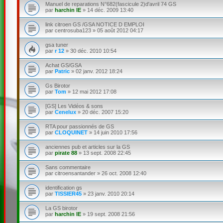
Manuel de reparations N°682(fascicule 2)d'avril 74 GS
par
harchin IE
»
14 déc. 2009 13:40
link citroen GS /GSA NOTICE D EMPLOI
par
centrosuba123
»
05 août 2012 04:17
gsa tuner
par
r 12
»
30 déc. 2010 10:54
Achat GS/GSA
par
Patric
»
02 janv. 2012 18:24
Gs Birotor
par
Tom
»
12 mai 2012 17:08
[GS] Les Vidéos & sons
par
Cenelux
»
20 déc. 2007 15:20
RTA pour passionnés de GS
par
CLOQUINET
»
14 juin 2010 17:56
anciennes pub et articles sur la GS
par
pirate 88
»
13 sept. 2008 22:45
Sans commentaire
par
citroensantander
»
26 oct. 2008 12:40
identification gs
par
TISSIER45
»
23 janv. 2010 20:14
La GS birotor
par
harchin IE
»
19 sept. 2008 21:56