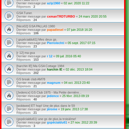
Dernier message par
azlp1960
«
02 avr. 2020 11:22
Réponses :
2
GSA Tuner.
Dernier message par
cxmanTRDTURBO
«
24 mars 2020 20:55
Réponses :
24
[Nico02] GSA PALLAS 1980
Dernier message par
papadiesel
«
07 juin 2018 16:20
Réponses :
106
[ gspécialdu61] Mes deux gs.
Dernier message par
Pierrolechti
«
05 sept. 2017 07:15
Réponses :
23
[r 12] ma gsa
Dernier message par
r 12
«
09 juil. 2016 05:40
Réponses :
153
[harchin IE] Ma GSA Cottage 1984
Dernier message par
harchin IE
«
02 déc. 2013 18:04
Réponses :
202
GS break club AM78
Dernier message par
magnum
«
04 oct. 2013 23:40
Réponses :
21
[Jedencx] GS Club 1975 - Ma Petite dernière...
Dernier message par
jedencx
«
25 févr. 2013 09:19
Réponses :
40
[wobiwee] ET hop! Une de plus dans le 59
Dernier message par
jérome
«
19 janv. 2013 17:38
Réponses :
21
(gspécialdu61) une gs de plus,la troisiéme!
Dernier message par
gspécialdu61
«
27 nov. 2012 20:39
Réponses :
3