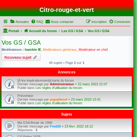
Citro-rouge-et-vert
Annuaire
FAQ
Nous contacter
Inscription
Connexion
Portail
Accueil du forum
Les GS / GSA
Vos GS / GSA
Vos GS / GSA
Modérateurs :
harchin IE
,
Modérateurs généraux
,
Modérateur en chef
Nouveau sujet
46 sujets • Page
1
sur
1
Annonces
[À lire impérativement]charte du forum
Dernier message par
Administrateur
«
22 mars 2022 21:07
Publié dans
Les règles d'utilisation du forum.
Prévention
Dernier message par
papadiesel
«
23 mars 2010 13:41
Publié dans
Les règles d'utilisation du forum.
Sujets
Ma GSA Break de 1980
Dernier message par
Fred26
«
23 févr. 2022 16:12
Réponses :
3
GS Pallas 1979