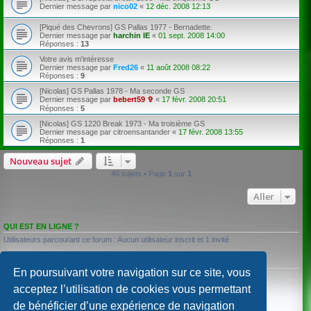
Dernier message par
nico02
«
12 déc. 2008 12:13
[Piqué des Chevrons] GS Pallas 1977 - Bernadette.
Dernier message par
harchin IE
«
01 sept. 2008 14:00
Réponses :
13
Votre avis m'intéresse
Dernier message par
Fred26
«
11 août 2008 08:22
Réponses :
9
[Nicolas] GS Pallas 1978 - Ma seconde GS
Dernier message par
bebert59 ✞
«
17 févr. 2008 20:51
Réponses :
5
[Nicolas] GS 1220 Break 1973 - Ma troisième GS
Dernier message par
citroensantander
«
17 févr. 2008 13:55
Réponses :
1
Nouveau sujet
46 sujets • Page
1
sur
1
Aller
QUI EST EN LIGNE ?
Utilisateurs parcourant ce forum : Aucun utilisateur inscrit et 1 invité
PERMISSIONS DU FORUM
En poursuivant votre navigation sur ce site, vous
Vous
ne pouvez pas
publier de nouveaux sujets dans ce forum
Vous
ne pouvez pas
répondre aux sujets dans ce forum
acceptez l’utilisation de cookies vous permettant
Vous
ne pouvez pas
modifier vos messages dans ce forum
de bénéficier d’une expérience de navigation
Vous
ne pouvez pas
supprimer vos messages dans ce forum