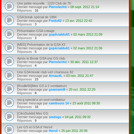
Une petite nouvelle : 1220 Club de 76
Dernier message par
Pierrolechti
«
08 sept. 2012 21:14
Réponses :
16
GSA break spécial de 1984
Dernier message par
Fredo62
«
13 avr. 2012 22:42
Réponses :
3
Présentation GSA cottage
Dernier message par
gspécialdu61
«
02 mars 2012 21:09
Réponses :
3
[MED] Présentation de la GSA X3
Dernier message par
gspécialdu61
«
02 mars 2012 21:06
Réponses :
5
Après le Break GSA une GS club.
Dernier message par
Pierrolechti
«
30 déc. 2011 12:37
Réponses :
4
Une GSA break club vert charteuse 82
Dernier message par
ArnaudL
«
03 nov. 2011 21:47
Réponses :
23
[Rouille56]Mes GS à 2 ventilateurs
Dernier message par
gsantami8
«
20 oct. 2011 22:25
Réponses :
8
ma g special a un seul ventilateur
Dernier message par
cambouis 14
«
23 août 2011 08:30
Réponses :
16
[CitroSuède] Mes GS.
Dernier message par
smdsgs
«
04 juil. 2011 09:32
Réponses :
9
Les GS et GSA d' Hervé
Dernier message par
Hervé
«
25 juin 2011 20:38