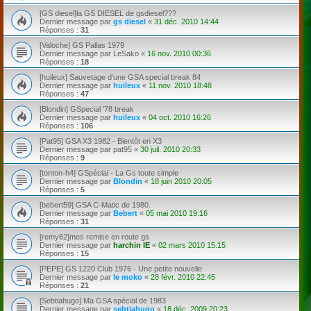
[GS diesel]la GS DIESEL de gsdiesel???
Dernier message par
gs diesel
«
31 déc. 2010 14:44
Réponses :
31
[Valoche] GS Pallas 1979
Dernier message par
LeSako
«
16 nov. 2010 00:36
Réponses :
18
[huileux] Sauvetage d'une GSA special break 84
Dernier message par
huileux
«
11 nov. 2010 18:48
Réponses :
47
[Blondin] GSpecial '78 break
Dernier message par
huileux
«
04 oct. 2010 16:26
Réponses :
106
[Pat95] GSA X3 1982 - Bientôt en X3
Dernier message par
pat95
«
30 juil. 2010 20:33
Réponses :
9
[tonton-h4] GSpécial - La Gs toute simple
Dernier message par
Blondin
«
18 juin 2010 20:05
Réponses :
5
[bebert59] GSA C-Matic de 1980.
Dernier message par
Bebert
«
05 mai 2010 19:16
Réponses :
31
[remy62]mes remise en route gs
Dernier message par
harchin IE
«
02 mars 2010 15:15
Réponses :
15
[PEPE] GS 1220 Club 1976 - Une petite nouvelle
Dernier message par
le moko
«
28 févr. 2010 22:45
Réponses :
21
[Sebtiahugo] Ma GSA spécial de 1983
Dernier message par
sebtiahugo
«
18 déc. 2009 20:23