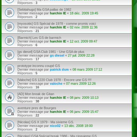
Réponses :
3
[Sebtiahugo] Ma GSA pallas de 1982
Dernier message par
harchin IE
«
18 déc. 2009 19:45
Réponses :
2
[myosotis] GS Spécial de 1978 - comme promis voici
Dernier message par
harchin IE
«
02 nov. 2009 11:36
Réponses :
21
[Barmich] Les GS de barmich
Dernier message par
harchin IE
«
12 oct. 2009 09:47
Réponses :
6
[gs diesel] GSA Club 1981 - Une GSA de plus
Dernier message par
gs diesel
«
27 juil. 2009 22:28
Réponses :
17
prototype inconnu coupé GS
Dernier message par
patrick dsm
«
08 mars 2009 17:12
Réponses :
5
[Valoche] GS 1220 Club 1978 - Encore une GS !!!!
Dernier message par
valoche
«
07 mars 2009 12:26
Réponses :
16
[AD] Mon break de Gitan
Dernier message par
harchin IE
«
08 janv. 2009 10:13
Réponses :
38
aventure pres de Bourges
Dernier message par
harchin IE
«
06 janv. 2009 15:47
Réponses :
22
[Nicolas] GS X 1979 - Ma sixieme GS.
Dernier message par
nico02
«
13 déc. 2008 18:00
Réponses :
2
[Nicolas] GSA Spécial break 1986 - Ma cinquieme GS