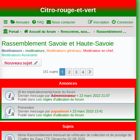
Citro-rouge-et-vert
Annuaire
FAQ
Nous contacter
Inscription
Connexion
Portail
Accueil du forum
Rencontres, rassemblements et sorties
Rassemblement Savoie et Haute-Savoie
Rassemblement Savoie et Haute-Savoie
Modérateurs :
modérateurs
,
Modérateurs généraux
,
Modérateur en chef
,
Modérateurs Assistants
Nouveau sujet
1
2
3
4
Suivant
161 sujets
Annonces
[À lire impérativement]charte du forum
Dernier message par
Administrateur
«
22 mars 2022 21:07
Publié dans
Les règles d'utilisation du forum.
Prévention
Dernier message par
papadiesel
«
23 mars 2010 13:41
Publié dans
Les règles d'utilisation du forum.
Sujets
6ème Rassemblement mensuel de véhicules de collection et de prestige de
Challes les Eaux (73) Dimanche 02-08-2026