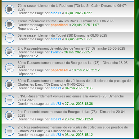
7ème rassemblement de la Rochette (73) lac St. Clair - Dimanche 06-07-
2025
Dernier message par
albe73
«
06 juil. 2025 16:27
11ème mécanique en fete - Aix les Bains - Dimanche 01.06.2025
Dernier message par
papadiesel
«
20 juin 2025 11:07
Réponses :
1
6ème rassemblement du Touvet (38) Dimanche 08.06.2025
Dernier message par
albe73
«
08 juin 2025 18:22
2nd Rassemblement de véhicules de Yenne (73) Dimanche 25-05-2025
Dernier message par
12enV
«
26 mai 2025 22:57
Réponses :
2
3ème Rassemblement mensuel du Bourget du lac (73) - Dimanche 18-05-
2025
Dernier message par
papadiesel
«
18 mai 2025 21:12
Réponses :
1
3ème Rassemblement mensuel de véhicules de collection et de prestige de
Challes les Eaux (73) Dimanche 04-05-2025
Dernier message par
albe73
«
04 mai 2025 13:35
JNVE-Rassemblement voitures anciennes à la Ravoire (73) Dimanche
27.04.2025
Dernier message par
albe73
«
27 avr. 2025 18:36
2nd Rassemblement mensuel du Bourget du lac (73) - Dimanche 20-04-
2025
Dernier message par
albe73
«
20 avr. 2025 13:50
2nd Rassemblement mensuel de véhicules de collection et de prestige de
Challes les Eaux (73) Dimanche 06-04-2025
Dernier message par
albe73
«
06 avr. 2025 15:12