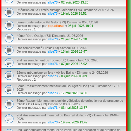
Dernier message par
albe73
«
02 août 2026 13:25
6ᵉ édition du St-Ferréol Vintage Mécanics (74) Dimanche 21.07.2026
Dernier message par
albe73
«
19 juil. 2026 18:51
8ème ronde auto du Val Gelon (73) Dimanche 05.07.2026
Dernier message par
papadiesel
«
05 juil. 2026 19:21
Réponses :
1
4ème Rétro Queige (73) Dimanche 21.06.2026
Dernier message par
albe73
«
21 juin 2026 17:38
Rassemblement à Presle (73) Samedi 13.06.2026
Dernier message par
albe73
«
13 juin 2026 16:47
2nd rassemblement du Touvet (38) Dimanche 07.06.2026
Dernier message par
albe73
«
07 juin 2026 18:02
12ème mécanique en fete - Aix les Bains - Dimanche 24.05.2026
Dernier message par
albe73
«
03 juin 2026 08:09
Réponses :
2
3ème Rassemblement mensuel du Bourget du lac (73) - Dimanche 17-05-
2026
Dernier message par
albe73
«
17 mai 2026 14:00
3ème Rassemblement mensuel de véhicules de collection et de prestige de
Challes les Eaux (73) Dimanche 03-05-2026
Dernier message par
albe73
«
03 mai 2026 13:57
2nd Rassemblement mensuel du Bourget du lac (73) - Dimanche 19-04-
2026
Dernier message par
albe73
«
19 avr. 2026 13:47
2nd Rassemblement mensuel de véhicules de collection et de prestige de