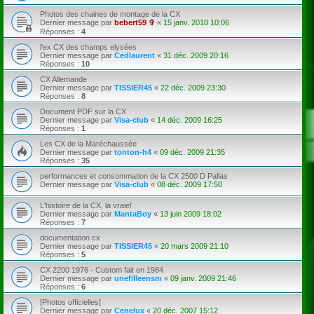
Photos des chaines de montage de la CX
Dernier message par
bebert59 ✞
«
15 janv. 2010 10:06
Réponses :
4
l'ex CX des champs elysées
Dernier message par
Cedlaurent
«
31 déc. 2009 20:16
Réponses :
10
CX Allemande
Dernier message par
TISSIER45
«
22 déc. 2009 23:30
Réponses :
8
Document PDF sur la CX
Dernier message par
Visa-club
«
14 déc. 2009 16:25
Réponses :
1
Les CX de la Maréchaussée
Dernier message par
tonton-h4
«
09 déc. 2009 21:35
Réponses :
35
performances et consommation de la CX 2500 D Pallas
Dernier message par
Visa-club
«
08 déc. 2009 17:50
L'histoire de la CX, la vraie!
Dernier message par
MantaBoy
«
13 juin 2009 18:02
Réponses :
7
documentation cx
Dernier message par
TISSIER45
«
20 mars 2009 21:10
Réponses :
5
CX 2200 1976 - Custom fait en 1984
Dernier message par
unefilleensm
«
09 janv. 2009 21:46
Réponses :
6
[Photos officielles]
Dernier message par
Cenelux
«
20 déc. 2007 15:12