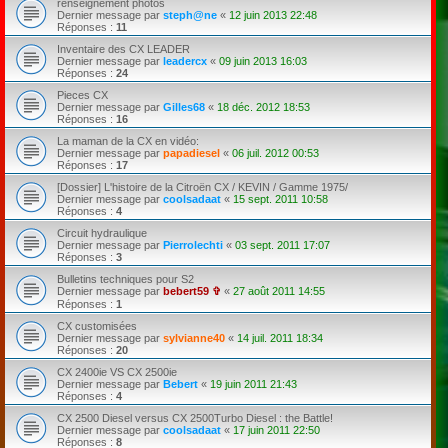
renseignement photos
Dernier message par
steph@ne
«
12 juin 2013 22:48
Réponses :
11
Inventaire des CX LEADER
Dernier message par
leadercx
«
09 juin 2013 16:03
Réponses :
24
Pieces CX
Dernier message par
Gilles68
«
18 déc. 2012 18:53
Réponses :
16
La maman de la CX en vidéo:
Dernier message par
papadiesel
«
06 juil. 2012 00:53
Réponses :
17
[Dossier] L'histoire de la Citroën CX / KEVIN / Gamme 1975/
Dernier message par
coolsadaat
«
15 sept. 2011 10:58
Réponses :
4
Circuit hydraulique
Dernier message par
Pierrolechti
«
03 sept. 2011 17:07
Réponses :
3
Bulletins techniques pour S2
Dernier message par
bebert59 ✞
«
27 août 2011 14:55
Réponses :
1
CX customisées
Dernier message par
sylvianne40
«
14 juil. 2011 18:34
Réponses :
20
CX 2400ie VS CX 2500ie
Dernier message par
Bebert
«
19 juin 2011 21:43
Réponses :
4
CX 2500 Diesel versus CX 2500Turbo Diesel : the Battle!
Dernier message par
coolsadaat
«
17 juin 2011 22:50
Réponses :
8