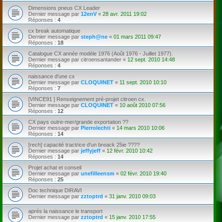
Dimensions pneus CX Leader
Dernier message par
12enV
«
28 avr. 2011 19:02
Réponses :
4
cx break automatique
Dernier message par
steph@ne
«
01 mars 2011 09:47
Réponses :
18
Catalogue CX année modèle 1976 (Août 1976 - Juillet 1977).
Dernier message par
citroensantander
«
12 sept. 2010 14:48
Réponses :
4
naissance d'une cx
Dernier message par
CLOQUINET
«
11 sept. 2010 10:10
Réponses :
7
[VINCE91 ] Renseignement pré-projet citroen cx.
Dernier message par
CLOQUINET
«
10 août 2010 07:56
Réponses :
12
CX pays outre-mer/grande exportation ??
Dernier message par
Pierrolechti
«
14 mars 2010 10:06
Réponses :
14
[rech] capacité tractrice d'un breack 25ie ????
Dernier message par
jeffyjeff
«
12 févr. 2010 10:42
Réponses :
14
Projet achat et conseil
Dernier message par
unefilleensm
«
02 févr. 2010 19:40
Réponses :
25
Doc technique DIRAVI
Dernier message par
zztoptrd
«
31 janv. 2010 09:03
aprés la naissance le transport
Dernier message par
zztoptrd
«
15 janv. 2010 17:55