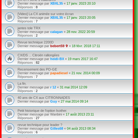
Dernier message par
XBXL35
«
17 janv. 2023 20:10
Réponses :
8
[Video] La CX animée sur votre écran
Dernier message par
XBXL35
«
17 janv. 2023 20:05
Réponses :
7
jantes tole TRX
Dernier message par
calagan
«
28 nov. 2022 20:59
Réponses :
2
Revue technique 2200D
Dernier message par
bebert59 ✞
«
18 févr. 2018 17:11
CX/DS ... Citroën rallongées
Dernier message par
heidi-BX
«
19 mars 2017 16:47
Réponses :
82
Recensement des PO-GE
Dernier message par
papadiesel
«
21 nov. 2014 00:09
Réponses :
7
La fin.
Dernier message par
r 12
«
31 mai 2014 12:09
Réponses :
2
40 ans de CX aux CITRONNADES
Dernier message par
Guy
«
27 mai 2014 09:14
Petit historique de l'option Isother.
Dernier message par
Wanbini
«
17 août 2013 23:11
Réponses :
27
revue technique pour leader ?
Dernier message par
Gilles68
«
04 août 2013 08:34
Réponses :
6