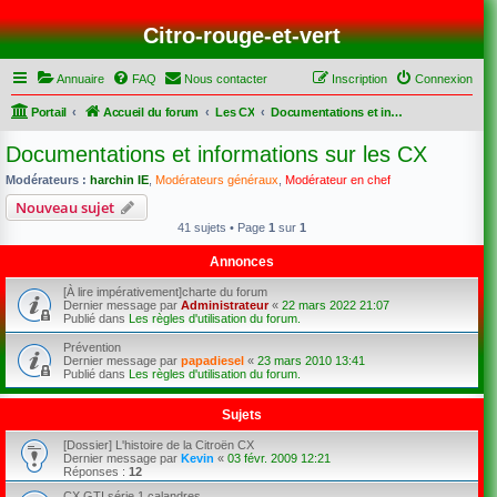
Citro-rouge-et-vert
Annuaire
FAQ
Nous contacter
Inscription
Connexion
Portail
Accueil du forum
Les CX
Documentations et informations sur les CX
Documentations et informations sur les CX
Modérateurs :
harchin IE
,
Modérateurs généraux
,
Modérateur en chef
Nouveau sujet
41 sujets • Page
1
sur
1
Annonces
[À lire impérativement]charte du forum
Dernier message par
Administrateur
«
22 mars 2022 21:07
Publié dans
Les règles d'utilisation du forum.
Prévention
Dernier message par
papadiesel
«
23 mars 2010 13:41
Publié dans
Les règles d'utilisation du forum.
Sujets
[Dossier] L'histoire de la Citroën CX
Dernier message par
Kevin
«
03 févr. 2009 12:21
Réponses :
12
CX GTI série 1 calandres