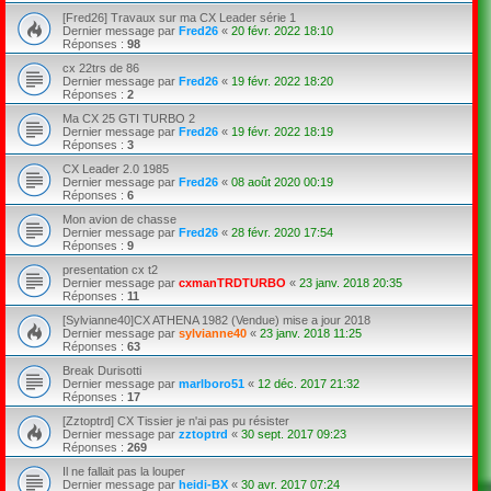
[Fred26] Travaux sur ma CX Leader série 1
Dernier message par
Fred26
«
20 févr. 2022 18:10
Réponses :
98
cx 22trs de 86
Dernier message par
Fred26
«
19 févr. 2022 18:20
Réponses :
2
Ma CX 25 GTI TURBO 2
Dernier message par
Fred26
«
19 févr. 2022 18:19
Réponses :
3
CX Leader 2.0 1985
Dernier message par
Fred26
«
08 août 2020 00:19
Réponses :
6
Mon avion de chasse
Dernier message par
Fred26
«
28 févr. 2020 17:54
Réponses :
9
presentation cx t2
Dernier message par
cxmanTRDTURBO
«
23 janv. 2018 20:35
Réponses :
11
[Sylvianne40]CX ATHENA 1982 (Vendue) mise a jour 2018
Dernier message par
sylvianne40
«
23 janv. 2018 11:25
Réponses :
63
Break Durisotti
Dernier message par
marlboro51
«
12 déc. 2017 21:32
Réponses :
17
[Zztoptrd] CX Tissier je n'ai pas pu résister
Dernier message par
zztoptrd
«
30 sept. 2017 09:23
Réponses :
269
Il ne fallait pas la louper
Dernier message par
heidi-BX
«
30 avr. 2017 07:24