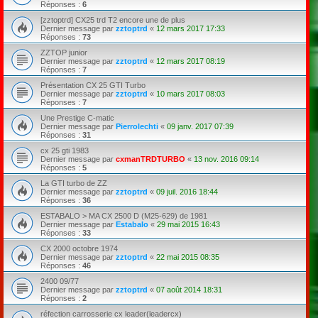
Réponses :
6
[zztoptrd] CX25 trd T2 encore une de plus
Dernier message par
zztoptrd
«
12 mars 2017 17:33
Réponses :
73
ZZTOP junior
Dernier message par
zztoptrd
«
12 mars 2017 08:19
Réponses :
7
Présentation CX 25 GTI Turbo
Dernier message par
zztoptrd
«
10 mars 2017 08:03
Réponses :
7
Une Prestige C-matic
Dernier message par
Pierrolechti
«
09 janv. 2017 07:39
Réponses :
31
cx 25 gti 1983
Dernier message par
cxmanTRDTURBO
«
13 nov. 2016 09:14
Réponses :
5
La GTI turbo de ZZ
Dernier message par
zztoptrd
«
09 juil. 2016 18:44
Réponses :
36
ESTABALO > MA CX 2500 D (M25-629) de 1981
Dernier message par
Estabalo
«
29 mai 2015 16:43
Réponses :
33
CX 2000 octobre 1974
Dernier message par
zztoptrd
«
22 mai 2015 08:35
Réponses :
46
2400 09/77
Dernier message par
zztoptrd
«
07 août 2014 18:31
Réponses :
2
réfection carrosserie cx leader(leadercx)