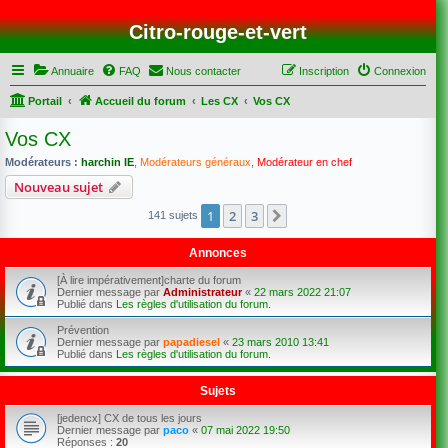
Citro-rouge-et-vert
Annuaire
FAQ
Nous contacter
Inscription
Connexion
Portail
Accueil du forum
Les CX
Vos CX
Vos CX
Modérateurs :
harchin IE
,
Modérateurs généraux
,
Modérateur en chef
Nouveau sujet
1
2
3
Suivant
141 sujets
Annonces
[À lire impérativement]charte du forum
Dernier message par
Administrateur
«
22 mars 2022 21:07
Publié dans
Les règles d'utilisation du forum.
Prévention
Dernier message par
papadiesel
«
23 mars 2010 13:41
Publié dans
Les règles d'utilisation du forum.
Sujets
[jedencx] CX de tous les jours
Dernier message par
paco
«
07 mai 2022 19:50
Réponses :
20