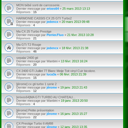
MON bébé sorti de carrosserie...
Dernier message par
erixes64
«
25 mars 2013 13:13
Réponses :
15
HARMONIE CASSIS CX 25 GTI Turbo2
Dernier message par
jedencx
«
20 mars 2013 09:48
Réponses :
4
Ma CX 25 Turbo Prestige
Dernier message par
Perrier.Fluo
«
21 févr. 2013 10:28
Réponses :
21
Ma GTi T2 Rouge
Dernier message par
jedencx
«
18 févr. 2013 21:38
Réponses :
46
sepala/ 2400 gti
Dernier message par
Wanbini
«
13 févr. 2013 16:24
Réponses :
20
CX 2400 GTi Juillet 77 Blanc Meije Toit vinyl Cuir bicolore.
Dernier message par
luca3a
«
06 févr. 2013 21:39
Réponses :
15
[jérome] cx gti turbo 1 serie 2
Dernier message par
jérome
«
19 janv. 2013 21:43
Réponses :
12
[erixes64]MA GTI TURBO AU CHATEAU...
Dernier message par
Wanbini
«
19 janv. 2013 20:50
Réponses :
4
[jérome] Petite présentation
Dernier message par
jérome
«
16 janv. 2013 15:27
Réponses :
22
CX Prestige Turbo II AM88
Dernier message par
jérome
«
12 janv. 2013 13:35