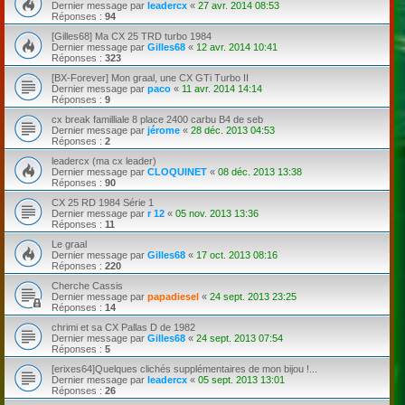
Dernier message par
leadercx
«
27 avr. 2014 08:53
Réponses :
94
[Gilles68] Ma CX 25 TRD turbo 1984
Dernier message par
Gilles68
«
12 avr. 2014 10:41
Réponses :
323
[BX-Forever] Mon graal, une CX GTi Turbo II
Dernier message par
paco
«
11 avr. 2014 14:14
Réponses :
9
cx break familliale 8 place 2400 carbu B4 de seb
Dernier message par
jérome
«
28 déc. 2013 04:53
Réponses :
2
leadercx (ma cx leader)
Dernier message par
CLOQUINET
«
08 déc. 2013 13:38
Réponses :
90
CX 25 RD 1984 Série 1
Dernier message par
r 12
«
05 nov. 2013 13:36
Réponses :
11
Le graal
Dernier message par
Gilles68
«
17 oct. 2013 08:16
Réponses :
220
Cherche Cassis
Dernier message par
papadiesel
«
24 sept. 2013 23:25
Réponses :
14
chrimi et sa CX Pallas D de 1982
Dernier message par
Gilles68
«
24 sept. 2013 07:54
Réponses :
5
[erixes64]Quelques clichés supplémentaires de mon bijou !...
Dernier message par
leadercx
«
05 sept. 2013 13:01
Réponses :
26