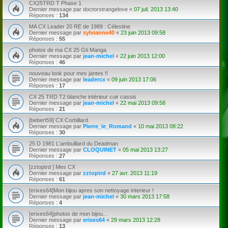
CX25TRD T Phase 1
Dernier message par
doctorstrangelove
«
07 juil. 2013 13:40
Réponses :
134
MA CX Leader 20 RE de 1989 : Célestine
Dernier message par
sylvianne40
«
23 juin 2013 09:58
Réponses :
55
photos de ma CX 25 Gti Manga
Dernier message par
jean-michel
«
22 juin 2013 12:00
Réponses :
46
nouveau look pour mes jantes !!
Dernier message par
leadercx
«
09 juin 2013 17:06
Réponses :
17
CX 25 TRD T2 blanche intérieur cuir cassis
Dernier message par
jean-michel
«
22 mai 2013 09:58
Réponses :
21
[bebert59] CX Corbillard.
Dernier message par
Pierre_le_Romand
«
10 mai 2013 08:22
Réponses :
30
25 D 1981 L'ambuillard du Deadman
Dernier message par
CLOQUINET
«
05 mai 2013 13:27
Réponses :
27
[zztoptrd ] Mes CX
Dernier message par
zztoptrd
«
27 avr. 2013 11:19
Réponses :
61
[erixes64]Mon bijou apres son nettoyage interieur !
Dernier message par
jean-michel
«
30 mars 2013 17:58
Réponses :
4
[erixes64]photos de mon bijou...
Dernier message par
erixes64
«
29 mars 2013 12:28
Réponses :
13