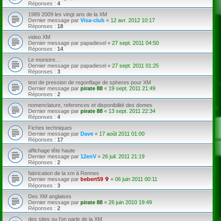
Réponses :
4
1989 2009 les vingt ans de la XM
Dernier message par
Visa-club
«
12 avr. 2012 10:17
Réponses :
18
video XM
Dernier message par
papadiesel
«
27 sept. 2011 04:50
Réponses :
14
Le monstre....
Dernier message par
papadiesel
«
27 sept. 2011 01:25
Réponses :
3
test de pression de regonflage de spheres pour XM
Dernier message par
pirate 88
«
19 sept. 2011 21:49
Réponses :
2
nomenclature, references et disponibilité des domes
Dernier message par
pirate 88
«
13 sept. 2011 22:34
Réponses :
4
Fiches techniques
Dernier message par
Dave
«
17 août 2011 01:00
Réponses :
17
affichage tête haute
Dernier message par
12enV
«
26 juil. 2011 21:19
Réponses :
2
fabrication de la xm à Rennes
Dernier message par
bebert59 ✞
«
06 juin 2011 00:11
Réponses :
3
Des XM anglaises
Dernier message par
pirate 88
«
26 juin 2010 19:49
Réponses :
2
des sites ou l'on parle de la XM