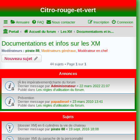
Citro-rouge-et-vert
Annuaire
FAQ
Nous contacter
Inscription
Connexion
Portail
Accueil du forum
Les XM
Documentations et infos sur les XM
Documentations et infos sur les XM
Modérateurs :
pirate 88
,
Modérateurs généraux
,
Modérateur en chef
Nouveau sujet
44 sujets • Page
1
sur
1
Annonces
[À lire impérativement]charte du forum
Dernier message par
Administrateur
«
22 mars 2022 21:07
Publié dans
Les règles d'utilisation du forum.
Prévention
Dernier message par
papadiesel
«
23 mars 2010 13:41
Publié dans
Les règles d'utilisation du forum.
Sujets
[dossier XM] en 6 cylindres la vie de chateau
Dernier message par
pirate 88
«
19 sept. 2016 18:08
[dossier XM] du panache de la personnalité