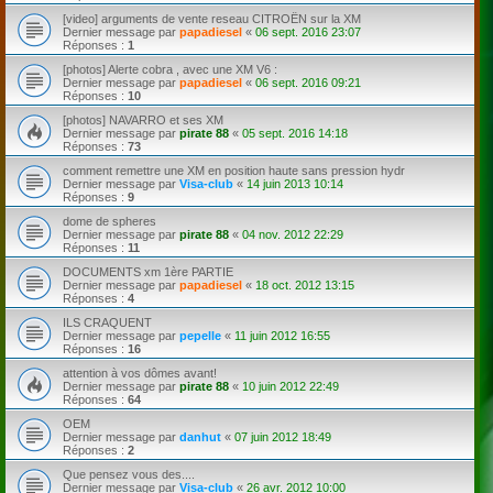
[video] arguments de vente reseau CITROËN sur la XM
Dernier message par
papadiesel
«
06 sept. 2016 23:07
Réponses :
1
[photos] Alerte cobra , avec une XM V6 :
Dernier message par
papadiesel
«
06 sept. 2016 09:21
Réponses :
10
[photos] NAVARRO et ses XM
Dernier message par
pirate 88
«
05 sept. 2016 14:18
Réponses :
73
comment remettre une XM en position haute sans pression hydr
Dernier message par
Visa-club
«
14 juin 2013 10:14
Réponses :
9
dome de spheres
Dernier message par
pirate 88
«
04 nov. 2012 22:29
Réponses :
11
DOCUMENTS xm 1ère PARTIE
Dernier message par
papadiesel
«
18 oct. 2012 13:15
Réponses :
4
ILS CRAQUENT
Dernier message par
pepelle
«
11 juin 2012 16:55
Réponses :
16
attention à vos dômes avant!
Dernier message par
pirate 88
«
10 juin 2012 22:49
Réponses :
64
OEM
Dernier message par
danhut
«
07 juin 2012 18:49
Réponses :
2
Que pensez vous des....
Dernier message par
Visa-club
«
26 avr. 2012 10:00