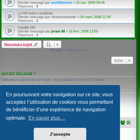
Dernier message par
unefilleensm
«
22 nov. 2009 09:46
Réponses :
2
La XM selon caradisiac
Dernier message par
citroensantander
«
04 mars 2008 12:39
Réponses :
3
Fiabilité XM
Dernier message par
pirate 88
«
16 févr. 2008 13:59
Réponses :
2
Nouveau sujet
44 sujets • Page
1
sur
1
Aller
QUI EST EN LIGNE ?
Utilisateurs parcourant ce forum : Aucun utilisateur inscrit et 2 invités
PERMISSIONS DU FORUM
En poursuivant votre navigation sur ce site, vous
Vous
ne pouvez pas
publier de nouveaux sujets dans ce forum
Vous
ne pouvez pas
répondre aux sujets dans ce forum
acceptez l’utilisation de cookies vous permettant
Vous
ne pouvez pas
modifier vos messages dans ce forum
de bénéficier d’une expérience de navigation
Vous
ne pouvez pas
supprimer vos messages dans ce forum
Vous
ne pouvez pas
transférer de pièces jointes dans ce forum
optimale.
En savoir plus…
Portail
Accueil du forum
J’accepte
Développé par
phpBB
® Forum Software © phpBB Limited
Traduction française officielle
©
Qiaeru