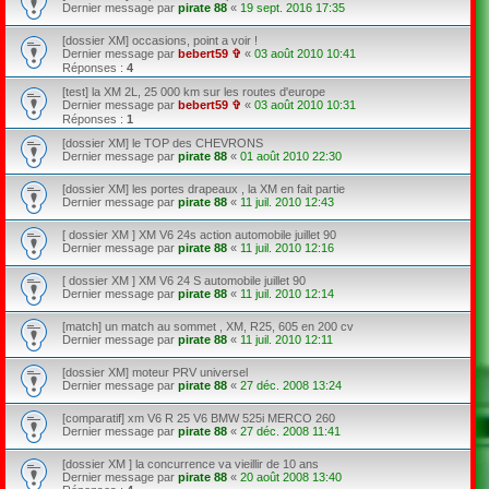
Dernier message par
pirate 88
«
19 sept. 2016 17:35
[dossier XM] occasions, point a voir !
Dernier message par
bebert59 ✞
«
03 août 2010 10:41
Réponses :
4
[test] la XM 2L, 25 000 km sur les routes d'europe
Dernier message par
bebert59 ✞
«
03 août 2010 10:31
Réponses :
1
[dossier XM] le TOP des CHEVRONS
Dernier message par
pirate 88
«
01 août 2010 22:30
[dossier XM] les portes drapeaux , la XM en fait partie
Dernier message par
pirate 88
«
11 juil. 2010 12:43
[ dossier XM ] XM V6 24s action automobile juillet 90
Dernier message par
pirate 88
«
11 juil. 2010 12:16
[ dossier XM ] XM V6 24 S automobile juillet 90
Dernier message par
pirate 88
«
11 juil. 2010 12:14
[match] un match au sommet , XM, R25, 605 en 200 cv
Dernier message par
pirate 88
«
11 juil. 2010 12:11
[dossier XM] moteur PRV universel
Dernier message par
pirate 88
«
27 déc. 2008 13:24
[comparatif] xm V6 R 25 V6 BMW 525i MERCO 260
Dernier message par
pirate 88
«
27 déc. 2008 11:41
[dossier XM ] la concurrence va vieillir de 10 ans
Dernier message par
pirate 88
«
20 août 2008 13:40