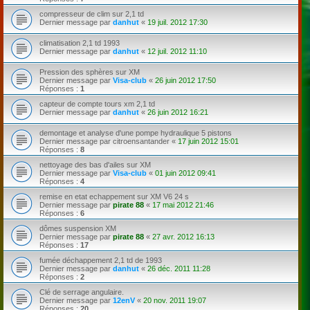
compresseur de clim sur 2,1 td
Dernier message par
danhut
«
19 juil. 2012 17:30
climatisation 2,1 td 1993
Dernier message par
danhut
«
12 juil. 2012 11:10
Pression des sphères sur XM
Dernier message par
Visa-club
«
26 juin 2012 17:50
Réponses :
1
capteur de compte tours xm 2,1 td
Dernier message par
danhut
«
26 juin 2012 16:21
demontage et analyse d'une pompe hydraulique 5 pistons
Dernier message par
citroensantander
«
17 juin 2012 15:01
Réponses :
8
nettoyage des bas d'ailes sur XM
Dernier message par
Visa-club
«
01 juin 2012 09:41
Réponses :
4
remise en etat echappement sur XM V6 24 s
Dernier message par
pirate 88
«
17 mai 2012 21:46
Réponses :
6
dômes suspension XM
Dernier message par
pirate 88
«
27 avr. 2012 16:13
Réponses :
17
fumée déchappement 2,1 td de 1993
Dernier message par
danhut
«
26 déc. 2011 11:28
Réponses :
2
Clé de serrage angulaire.
Dernier message par
12enV
«
20 nov. 2011 19:07
Réponses :
20