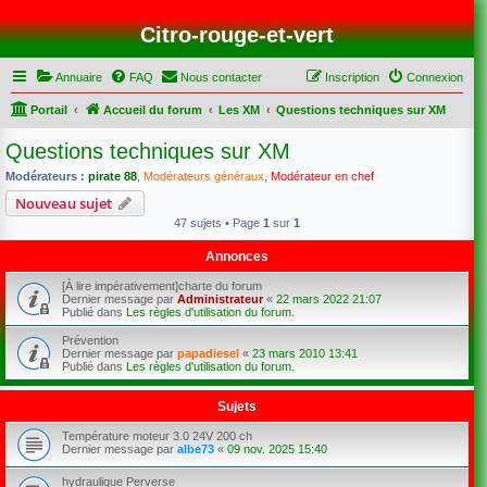
Citro-rouge-et-vert
Annuaire
FAQ
Nous contacter
Inscription
Connexion
Portail
Accueil du forum
Les XM
Questions techniques sur XM
Questions techniques sur XM
Modérateurs :
pirate 88
,
Modérateurs généraux
,
Modérateur en chef
Nouveau sujet
47 sujets • Page
1
sur
1
Annonces
[À lire impérativement]charte du forum
Dernier message par
Administrateur
«
22 mars 2022 21:07
Publié dans
Les règles d'utilisation du forum.
Prévention
Dernier message par
papadiesel
«
23 mars 2010 13:41
Publié dans
Les règles d'utilisation du forum.
Sujets
Température moteur 3.0 24V 200 ch
Dernier message par
albe73
«
09 nov. 2025 15:40
hydraulique Perverse