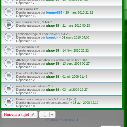
Réponses :
7
Codes radio XM.
Dernier message par
longpoil25
«
29 mars 2010 21:32
Réponses :
10
anti affaissement , S-MAC
Dernier message par
pirate 88
«
21 mars 2010 00:23
[ antidemarrage et code clavier] XM V6
Dernier message par
barmich
«
01 mars 2010 04:08
Réponses :
15
consomation XM
Dernier message par
pirate 88
«
14 févr. 2010 22:22
Réponses :
11
Affichage consommation sur ordinateur de bord XM
Dernier message par
pirate 88
«
13 sept. 2009 00:27
Réponses :
11
leve vitre electrique sur XM
Dernier message par
pirate 88
«
01 juin 2009 21:48
Réponses :
2
remplacement culasse 2.5l
Dernier message par
pirate 88
«
03 mai 2009 22:27
Réponses :
11
Démarreur changé sur la 2.5 Turbo D (ouf!)
Dernier message par
citroensantander
«
13 avr. 2008 22:10
Réponses :
8
Nouveau sujet
47 sujets • Page
1
sur
1