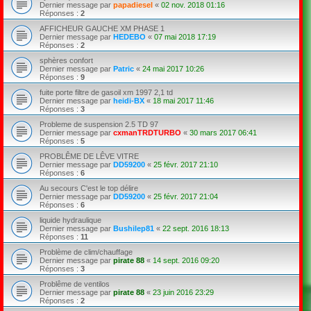
Dernier message par
papadiesel
«
02 nov. 2018 01:16
Réponses :
2
AFFICHEUR GAUCHE XM PHASE 1
Dernier message par
HEDEBO
«
07 mai 2018 17:19
Réponses :
2
sphères confort
Dernier message par
Patric
«
24 mai 2017 10:26
Réponses :
9
fuite porte filtre de gasoil xm 1997 2,1 td
Dernier message par
heidi-BX
«
18 mai 2017 11:46
Réponses :
3
Probleme de suspension 2.5 TD 97
Dernier message par
cxmanTRDTURBO
«
30 mars 2017 06:41
Réponses :
5
PROBLÊME DE LÊVE VITRE
Dernier message par
DD59200
«
25 févr. 2017 21:10
Réponses :
6
Au secours C'est le top délire
Dernier message par
DD59200
«
25 févr. 2017 21:04
Réponses :
6
liquide hydraulique
Dernier message par
Bushilep81
«
22 sept. 2016 18:13
Réponses :
11
Problème de clim/chauffage
Dernier message par
pirate 88
«
14 sept. 2016 09:20
Réponses :
3
Problême de ventilos
Dernier message par
pirate 88
«
23 juin 2016 23:29
Réponses :
2