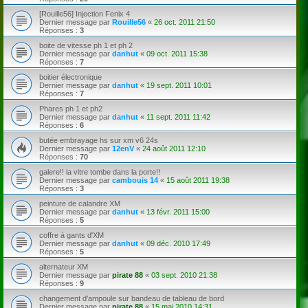
[Rouille56] Injection Fenix 4
Dernier message par
Rouille56
«
26 oct. 2011 21:50
Réponses :
3
boite de vitesse ph 1 et ph 2
Dernier message par
danhut
«
09 oct. 2011 15:38
Réponses :
7
boitier électronique
Dernier message par
danhut
«
19 sept. 2011 10:01
Réponses :
7
Phares ph 1 et ph2
Dernier message par
danhut
«
11 sept. 2011 11:42
Réponses :
6
butée embrayage hs sur xm v6 24s
Dernier message par
12enV
«
24 août 2011 12:10
Réponses :
70
galere!! la vitre tombe dans la porte!!
Dernier message par
cambouis 14
«
15 août 2011 19:38
Réponses :
3
peinture de calandre XM
Dernier message par
danhut
«
13 févr. 2011 15:00
Réponses :
5
coffre à gants d'XM
Dernier message par
danhut
«
09 déc. 2010 17:49
Réponses :
5
alternateur XM
Dernier message par
pirate 88
«
03 sept. 2010 21:38
Réponses :
9
changement d'ampoule sur bandeau de tableau de bord
Dernier message par
pirate 88
«
15 mai 2010 14:31