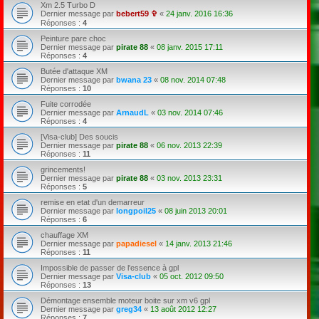
Xm 2.5 Turbo D
Dernier message par
bebert59 ✞
«
24 janv. 2016 16:36
Réponses :
4
Peinture pare choc
Dernier message par
pirate 88
«
08 janv. 2015 17:11
Réponses :
4
Butée d'attaque XM
Dernier message par
bwana 23
«
08 nov. 2014 07:48
Réponses :
10
Fuite corrodée
Dernier message par
ArnaudL
«
03 nov. 2014 07:46
Réponses :
4
[Visa-club] Des soucis
Dernier message par
pirate 88
«
06 nov. 2013 22:39
Réponses :
11
grincements!
Dernier message par
pirate 88
«
03 nov. 2013 23:31
Réponses :
5
remise en etat d'un demarreur
Dernier message par
longpoil25
«
08 juin 2013 20:01
Réponses :
6
chauffage XM
Dernier message par
papadiesel
«
14 janv. 2013 21:46
Réponses :
11
Impossible de passer de l'essence à gpl
Dernier message par
Visa-club
«
05 oct. 2012 09:50
Réponses :
13
Démontage ensemble moteur boite sur xm v6 gpl
Dernier message par
greg34
«
13 août 2012 12:27
Réponses :
7