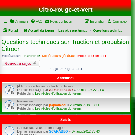
Citro-rouge-et-vert
Annuaire
FAQ
Nous contacter
Inscription
Connexion
Portail
Accueil du forum
Les plus anciennes dont les Traction
Questions techniques sur Traction et propulsion Citroën
Questions techniques sur Traction et propulsion
Citroën
Modérateurs :
harchin IE
,
Modérateurs généraux
,
Modérateur en chef
Nouveau sujet
7 sujets • Page
1
sur
1
Annonces
[À lire impérativement]charte du forum
Dernier message par
Administrateur
«
22 mars 2022 21:07
Publié dans
Les règles d'utilisation du forum.
Prévention
Dernier message par
papadiesel
«
23 mars 2010 13:41
Publié dans
Les règles d'utilisation du forum.
Sujets
Connaissez vous ce chauffage ?
Dernier message par
SCARABEO
«
07 août 2012 23:43
Réponses :
4