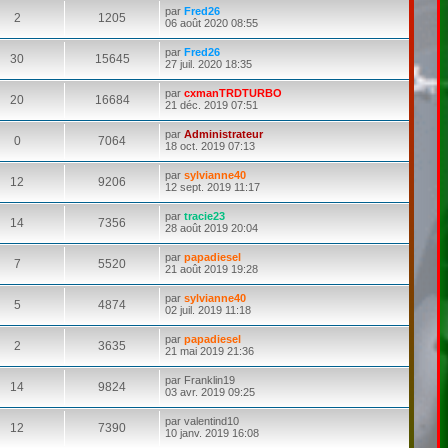
par
Fred26
2
1205
06 août 2020 08:55
par
Fred26
30
15645
27 juil. 2020 18:35
par
cxmanTRDTURBO
20
16684
21 déc. 2019 07:51
par
Administrateur
0
7064
18 oct. 2019 07:13
par
sylvianne40
12
9206
12 sept. 2019 11:17
par
tracie23
14
7356
28 août 2019 20:04
par
papadiesel
7
5520
21 août 2019 19:28
par
sylvianne40
5
4874
02 juil. 2019 11:18
par
papadiesel
2
3635
21 mai 2019 21:36
par
Franklin19
14
9824
03 avr. 2019 09:25
par
valentind10
12
7390
10 janv. 2019 16:08