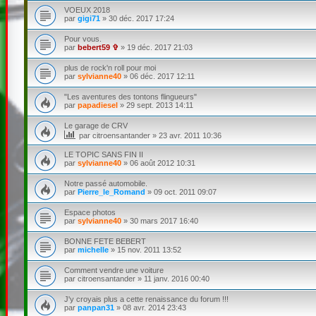
VOEUX 2018
par
gigi71
»
30 déc. 2017 17:24
Pour vous.
par
bebert59 ✞
»
19 déc. 2017 21:03
plus de rock'n roll pour moi
par
sylvianne40
»
06 déc. 2017 12:11
"Les aventures des tontons flingueurs"
par
papadiesel
»
29 sept. 2013 14:11
Le garage de CRV
par
citroensantander
»
23 avr. 2011 10:36
LE TOPIC SANS FIN II
par
sylvianne40
»
06 août 2012 10:31
Notre passé automobile.
par
Pierre_le_Romand
»
09 oct. 2011 09:07
Espace photos
par
sylvianne40
»
30 mars 2017 16:40
BONNE FETE BEBERT
par
michelle
»
15 nov. 2011 13:52
Comment vendre une voiture
par
citroensantander
»
11 janv. 2016 00:40
J'y croyais plus a cette renaissance du forum !!!
par
panpan31
»
08 avr. 2014 23:43