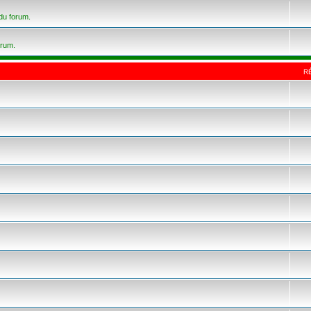
 du forum.
orum.
R