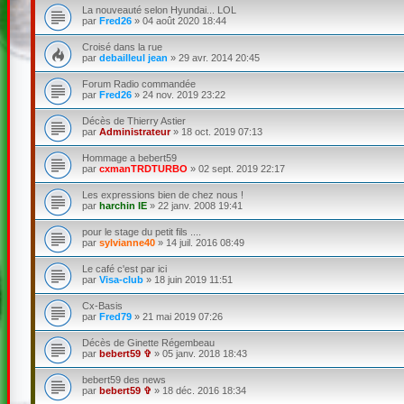
La nouveauté selon Hyundai... LOL
par
Fred26
»
04 août 2020 18:44
Croisé dans la rue
par
debailleul jean
»
29 avr. 2014 20:45
Forum Radio commandée
par
Fred26
»
24 nov. 2019 23:22
Décès de Thierry Astier
par
Administrateur
»
18 oct. 2019 07:13
Hommage a bebert59
par
cxmanTRDTURBO
»
02 sept. 2019 22:17
Les expressions bien de chez nous !
par
harchin IE
»
22 janv. 2008 19:41
pour le stage du petit fils ....
par
sylvianne40
»
14 juil. 2016 08:49
Le café c'est par ici
par
Visa-club
»
18 juin 2019 11:51
Cx-Basis
par
Fred79
»
21 mai 2019 07:26
Décès de Ginette Régembeau
par
bebert59 ✞
»
05 janv. 2018 18:43
bebert59 des news
par
bebert59 ✞
»
18 déc. 2016 18:34