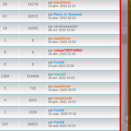
par
papadiesel
29
16178
13 janv. 2012 11:14
par
Pierre_le_Romand
67
30515
01 janv. 2012 02:22
par
citroensantander
19
10585
05 oct. 2010 21:00
par
papadiesel
1
8
04 janv. 2025 10:54
par
cxmanTRDTURBO
0
8
26 déc. 2022 22:10
par
Fred26
0
9
24 juin 2022 22:06
par
tracie23
1389
316888
25 avr. 2022 15:53
par
papadiesel
5
720
19 janv. 2022 09:33
par
sylvianne40
4
2052
09 janv. 2021 10:53
par
Fred26
1
1039
15 sept. 2020 07:52
par
Fred26
207
69621
30 août 2020 20:33