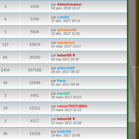
par
Administrateur
3
4526
04 janv. 2018 19:17
par
LoloBX
6
5700
27 déc. 2017 20:14
par
sylvianne40
5
5509
12 déc. 2017 11:22
par
papadiesel
137
53879
24 sept. 2017 13:27
par
bebert59 ✞
64
30260
06 mai 2017 20:30
par
grimoire59
2454
507188
28 avr. 2017 08:33
par
Patric
45
22048
01 avr. 2017 09:49
par
tracie23
3
4461
30 mars 2017 20:53
par
cxmanTRDTURBO
19
10211
27 mars 2017 21:13
par
bebert59 ✞
2
4117
27 mars 2017 10:58
par
heidi-BX
46
24328
19 févr. 2017 19:06