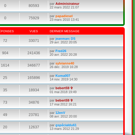
par
Administrateur
0
80593
22 mars 2022 21:07
par
papadiesel
0
75929
23 mars 2010 13:41
ÉPONSES
VUES
DERNIER MESSAGE
par
jeanmarc DS
72
33071
29 avr. 2022 20:05
par
Fred26
904
241436
20 avr. 2022 20:28
par
sylvianne40
1614
346677
26 déc. 2019 16:28
par
Kuma007
25
165896
14 nov. 2019 14:30
par
bebert59 ✞
35
18934
01 mai 2018 19:49
par
bebert59 ✞
73
34876
17 mai 2012 16:21
par
12enV
49
23781
08 avr. 2012 20:00
par
gspécialdu61
20
12637
13 mars 2012 21:29