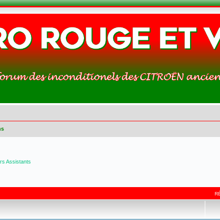
ns
s Assistants
R