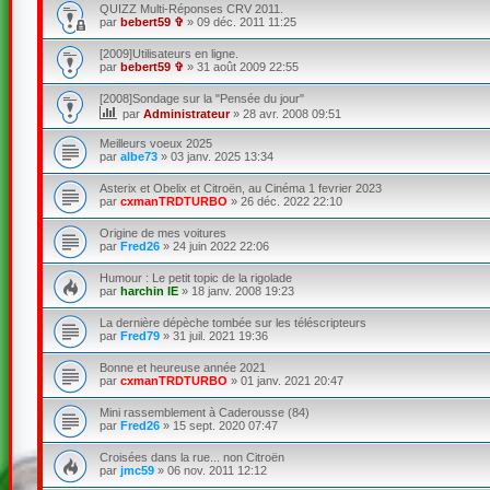
QUIZZ Multi-Réponses CRV 2011.
par
bebert59 ✞
»
09 déc. 2011 11:25
[2009]Utilisateurs en ligne.
par
bebert59 ✞
»
31 août 2009 22:55
[2008]Sondage sur la "Pensée du jour"
par
Administrateur
»
28 avr. 2008 09:51
Meilleurs voeux 2025
par
albe73
»
03 janv. 2025 13:34
Asterix et Obelix et Citroën, au Cinéma 1 fevrier 2023
par
cxmanTRDTURBO
»
26 déc. 2022 22:10
Origine de mes voitures
par
Fred26
»
24 juin 2022 22:06
Humour : Le petit topic de la rigolade
par
harchin IE
»
18 janv. 2008 19:23
La dernière dépèche tombée sur les téléscripteurs
par
Fred79
»
31 juil. 2021 19:36
Bonne et heureuse année 2021
par
cxmanTRDTURBO
»
01 janv. 2021 20:47
Mini rassemblement à Caderousse (84)
par
Fred26
»
15 sept. 2020 07:47
Croisées dans la rue... non Citroën
par
jmc59
»
06 nov. 2011 12:12