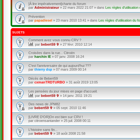
[À lire impérativement]charte du forum
par
Administrateur
»
22 mars 2022 21:07
» dans
Les règles d'utilisation
Prévention
par
papadiesel
»
23 mars 2010 13:41
» dans
Les règles d'utilisation du f
SUJETS
Comment avez vous connu CRV ?
par
bebert59 ✞
»
27 févr. 2010 12:14
Croisées dans la rue... Citroën
par
harchin IE
»
07 janv. 2008 16:24
C'est l'anniversaire de qui aujourd'hui ???
par
thierry dsp
»
07 mars 2009 00:14
Décès de Bebert59
par
cxmanTRDTURBO
»
31 août 2019 13:05
Les pensées du jour mises en page d'accueil.
par
bebert59 ✞
»
14 janv. 2011 19:21
Des news de JPM82
par
bebert59 ✞
»
05 sept. 2010 11:46
[LIVRE D'OR]On est bien sur CRV !
par
citroensantander
»
25 juil. 2008 00:11
L'histoire sans fin...
par
bebert59 ✞
»
18 août 2008 21:58