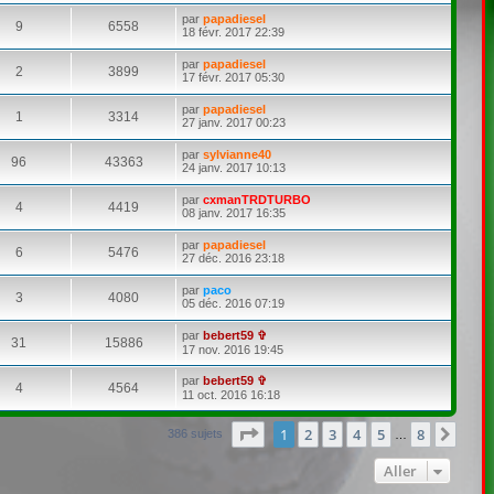
par
papadiesel
9
6558
18 févr. 2017 22:39
par
papadiesel
2
3899
17 févr. 2017 05:30
par
papadiesel
1
3314
27 janv. 2017 00:23
par
sylvianne40
96
43363
24 janv. 2017 10:13
par
cxmanTRDTURBO
4
4419
08 janv. 2017 16:35
par
papadiesel
6
5476
27 déc. 2016 23:18
par
paco
3
4080
05 déc. 2016 07:19
par
bebert59 ✞
31
15886
17 nov. 2016 19:45
par
bebert59 ✞
4
4564
11 oct. 2016 16:18
Page
1
sur
8
1
2
3
4
5
8
Suiv
386 sujets
…
Aller