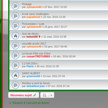
Piratage
par
sylvianne40
»
07 févr. 2017 15:50
A voir sans modération.
par
papadiesel
»
22 nov. 2016 13:39
Présentation / suite
par
sylvianne40
»
25 janv. 2017 19:27
Avis de décès.
par
bebert59 ✞
»
11 sept. 2010 10:38
nouvelle année 2017
par
sylvianne40
»
03 janv. 2017 09:48
Le forum Fête ses 9 Ans
par
cxmanTRDTURBO
»
18 déc. 2016 00:04
2.2 hdi 120cv.
par
Patric
»
30 nov. 2016 21:30
SAINT ALBERT
par
grimoire59
»
15 nov. 2011 07:44
Remise a neuf du forum
par
debailleul jean
»
07 oct. 2016 07:16
Nouveau sujet
Revenir à l’accueil du forum