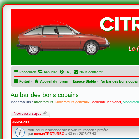
Raccourcis
Annuaire
FAQ
Nous contacter
Portail
Accueil du forum
Espace Blabla
Au bar des bons copai
Au bar des bons copains
Modérateurs :
modérateurs
,
Modérateurs généraux
,
Modérateur en chef
,
Modérateur
Nouveau sujet
ANNONCES
vote pour un sondage sur la voiture francaise prefére
par
cxmanTRDTURBO
»
03 mai 2023 07:43