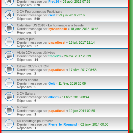
Dernier message par
Fred26
«
03 août 2019 07:39
Réponses :
678
2 CV Fourgonnettes Publicitaire
Dernier message par
Geit
«
29 juin 2019 23:16
Réponses :
549
Calendrier DS 2018 - En hommage à la beauté
Dernier message par
sylvianne40
«
18 janv. 2018 10:45
Réponses :
5
video et pub
Dernier message par
papadiesel
«
13 juil. 2017 12:14
Réponses :
27
Vidéo 2CV et ses dérivées
Dernier message par
tracie23
«
26 avr. 2017 20:39
Réponses :
14
Citroën 2CV FICTION
Dernier message par
papadiesel
«
17 févr. 2017 08:58
Réponses :
2
bolides en folie
Dernier message par
Geit
«
11 févr. 2016 20:09
Réponses :
5
2 CV Sahara
Dernier message par
albe73
«
11 févr. 2016 08:44
Réponses :
6
humour
Dernier message par
papadiesel
«
12 juin 2014 02:55
Réponses :
1
Du chauffage pour l'hiver
Dernier message par
Pierre_le_Romand
«
02 janv. 2014 00:00
Réponses :
1