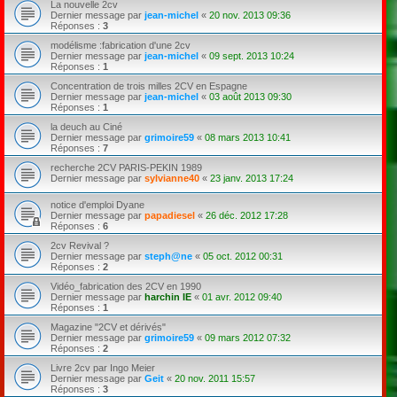
La nouvelle 2cv
Dernier message par
jean-michel
«
20 nov. 2013 09:36
Réponses :
3
modélisme :fabrication d'une 2cv
Dernier message par
jean-michel
«
09 sept. 2013 10:24
Réponses :
1
Concentration de trois milles 2CV en Espagne
Dernier message par
jean-michel
«
03 août 2013 09:30
Réponses :
1
la deuch au Ciné
Dernier message par
grimoire59
«
08 mars 2013 10:41
Réponses :
7
recherche 2CV PARIS-PEKIN 1989
Dernier message par
sylvianne40
«
23 janv. 2013 17:24
notice d'emploi Dyane
Dernier message par
papadiesel
«
26 déc. 2012 17:28
Réponses :
6
2cv Revival ?
Dernier message par
steph@ne
«
05 oct. 2012 00:31
Réponses :
2
Vidéo_fabrication des 2CV en 1990
Dernier message par
harchin IE
«
01 avr. 2012 09:40
Réponses :
1
Magazine "2CV et dérivés"
Dernier message par
grimoire59
«
09 mars 2012 07:32
Réponses :
2
Livre 2cv par Ingo Meier
Dernier message par
Geit
«
20 nov. 2011 15:57
Réponses :
3