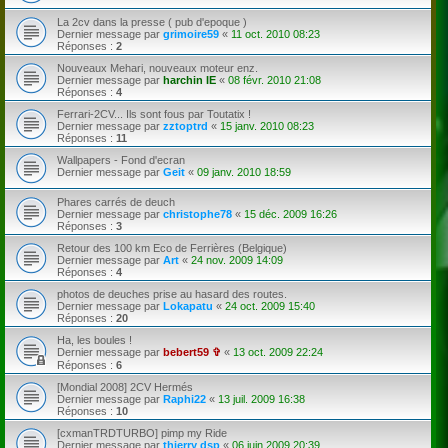
La 2cv dans la presse ( pub d'epoque )
Dernier message par
grimoire59
«
11 oct. 2010 08:23
Réponses :
2
Nouveaux Mehari, nouveaux moteur enz.
Dernier message par
harchin IE
«
08 févr. 2010 21:08
Réponses :
4
Ferrari-2CV... Ils sont fous par Toutatix !
Dernier message par
zztoptrd
«
15 janv. 2010 08:23
Réponses :
11
Wallpapers - Fond d'ecran
Dernier message par
Geit
«
09 janv. 2010 18:59
Phares carrés de deuch
Dernier message par
christophe78
«
15 déc. 2009 16:26
Réponses :
3
Retour des 100 km Eco de Ferrières (Belgique)
Dernier message par
Art
«
24 nov. 2009 14:09
Réponses :
4
photos de deuches prise au hasard des routes.
Dernier message par
Lokapatu
«
24 oct. 2009 15:40
Réponses :
20
Ha, les boules !
Dernier message par
bebert59 ✞
«
13 oct. 2009 22:24
Réponses :
6
[Mondial 2008] 2CV Hermés
Dernier message par
Raphi22
«
13 juil. 2009 16:38
Réponses :
10
[cxmanTRDTURBO] pimp my Ride
Dernier message par
thierry dsp
«
06 juin 2009 20:39