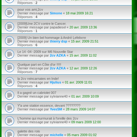
Réponses :
2
pour vos ami,2cv
Dernier message par
Simone
«
18 mai 2009 16:21
Réponses :
4
[2009]Une 2CV contre le Cancer.
Dernier message par
papadiesel
«
20 avr. 2009 13:36
Réponses :
1
[2009] Un bien bel hommage à André Lefebvre
Dernier message par
thierry dsp
«
15 avr. 2009 21:51
Réponses :
6
Le 14 -04 -2009 sur M6 Nouvelle Star
Dernier message par
2cv AZKA
«
15 avr. 2009 11:02
Quelque part en Côte d'or !!!!!
Dernier message par
2cv AZKA
«
12 avr. 2009 12:26
Réponses :
7
la 2cv reincarnates en Inde!
Dernier message par
Hjulius
«
01 avr. 2009 11:01
Réponses :
4
Il a gagné un cabriolet 007
Dernier message par
sylvianne40
«
01 avr. 2009 10:09
Y'a une station essence, devant ????????
Dernier message par
YvesSM
«
28 mars 2009 14:07
L'homme qui murmurait à l'oreille des 2cv
Dernier message par
sylvianne40
«
09 mars 2009 12:00
galette des rois
Dernier message par
michelle
«
05 mars 2009 01:02