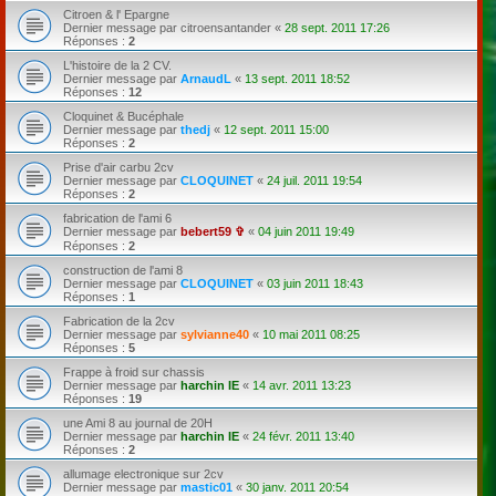
Citroen & l' Epargne
Dernier message par
citroensantander
«
28 sept. 2011 17:26
Réponses :
2
L'histoire de la 2 CV.
Dernier message par
ArnaudL
«
13 sept. 2011 18:52
Réponses :
12
Cloquinet & Bucéphale
Dernier message par
thedj
«
12 sept. 2011 15:00
Réponses :
2
Prise d'air carbu 2cv
Dernier message par
CLOQUINET
«
24 juil. 2011 19:54
Réponses :
2
fabrication de l'ami 6
Dernier message par
bebert59 ✞
«
04 juin 2011 19:49
Réponses :
2
construction de l'ami 8
Dernier message par
CLOQUINET
«
03 juin 2011 18:43
Réponses :
1
Fabrication de la 2cv
Dernier message par
sylvianne40
«
10 mai 2011 08:25
Réponses :
5
Frappe à froid sur chassis
Dernier message par
harchin IE
«
14 avr. 2011 13:23
Réponses :
19
une Ami 8 au journal de 20H
Dernier message par
harchin IE
«
24 févr. 2011 13:40
Réponses :
2
allumage electronique sur 2cv
Dernier message par
mastic01
«
30 janv. 2011 20:54