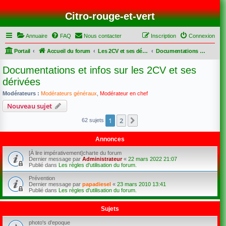
Citro-rouge-et-vert
Annuaire
FAQ
Nous contacter
Inscription
Connexion
Portail
Accueil du forum
Les 2CV et ses dérivées
Documentations et infos sur les 2CV et ses dérivées
Documentations et infos sur les 2CV et ses
dérivées
Modérateurs :
Modérateurs généraux
,
Modérateur en chef
Nouveau sujet
1
2
Suivant
62 sujets
Annonces
[À lire impérativement]charte du forum
Dernier message par
Administrateur
«
22 mars 2022 21:07
Publié dans
Les règles d'utilisation du forum.
Prévention
Dernier message par
papadiesel
«
23 mars 2010 13:41
Publié dans
Les règles d'utilisation du forum.
Sujets
photo's d'epoque