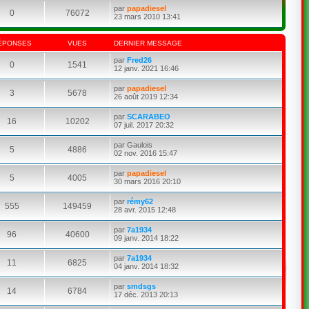
par
papadiesel
0
76072
23 mars 2010 13:41
ÉPONSES
VUES
DERNIER MESSAGE
par
Fred26
0
1541
12 janv. 2021 16:46
par
papadiesel
3
5678
26 août 2019 12:34
par
SCARABEO
16
10202
07 juil. 2017 20:32
par
Gaulois
5
4886
02 nov. 2016 15:47
par
papadiesel
5
4005
30 mars 2016 20:10
par
rémy62
555
149459
28 avr. 2015 12:48
par
7a1934
96
40600
09 janv. 2014 18:22
par
7a1934
11
6825
04 janv. 2014 18:32
par
smdsgs
14
6784
17 déc. 2013 20:13