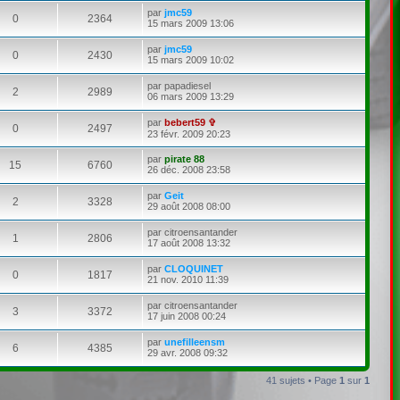
par
jmc59
0
2364
15 mars 2009 13:06
par
jmc59
0
2430
15 mars 2009 10:02
par
papadiesel
2
2989
06 mars 2009 13:29
par
bebert59 ✞
0
2497
23 févr. 2009 20:23
par
pirate 88
15
6760
26 déc. 2008 23:58
par
Geit
2
3328
29 août 2008 08:00
par
citroensantander
1
2806
17 août 2008 13:32
par
CLOQUINET
0
1817
21 nov. 2010 11:39
par
citroensantander
3
3372
17 juin 2008 00:24
par
unefilleensm
6
4385
29 avr. 2008 09:32
41 sujets • Page
1
sur
1