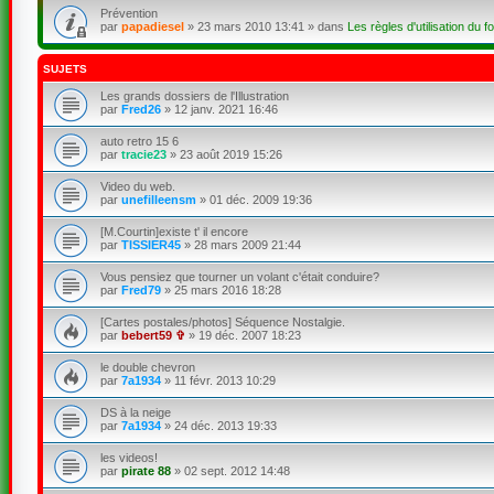
Prévention
par
papadiesel
»
23 mars 2010 13:41
» dans
Les règles d'utilisation du f
SUJETS
Les grands dossiers de l'Illustration
par
Fred26
»
12 janv. 2021 16:46
auto retro 15 6
par
tracie23
»
23 août 2019 15:26
Video du web.
par
unefilleensm
»
01 déc. 2009 19:36
[M.Courtin]existe t' il encore
par
TISSIER45
»
28 mars 2009 21:44
Vous pensiez que tourner un volant c'était conduire?
par
Fred79
»
25 mars 2016 18:28
[Cartes postales/photos] Séquence Nostalgie.
par
bebert59 ✞
»
19 déc. 2007 18:23
le double chevron
par
7a1934
»
11 févr. 2013 10:29
DS à la neige
par
7a1934
»
24 déc. 2013 19:33
les videos!
par
pirate 88
»
02 sept. 2012 14:48