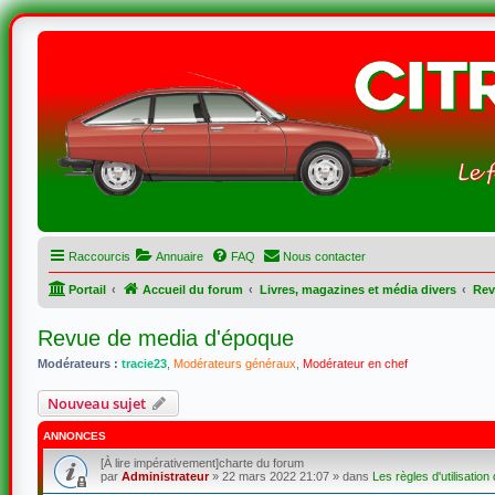
Raccourcis
Annuaire
FAQ
Nous contacter
Portail
Accueil du forum
Livres, magazines et média divers
Rev
Revue de media d'époque
Modérateurs :
tracie23
,
Modérateurs généraux
,
Modérateur en chef
Nouveau sujet
ANNONCES
[À lire impérativement]charte du forum
par
Administrateur
»
22 mars 2022 21:07
» dans
Les règles d'utilisation