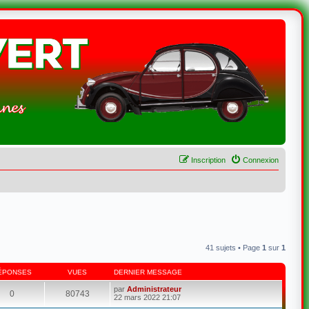
Inscription
Connexion
41 sujets • Page
1
sur
1
ÉPONSES
VUES
DERNIER MESSAGE
par
Administrateur
0
80743
22 mars 2022 21:07