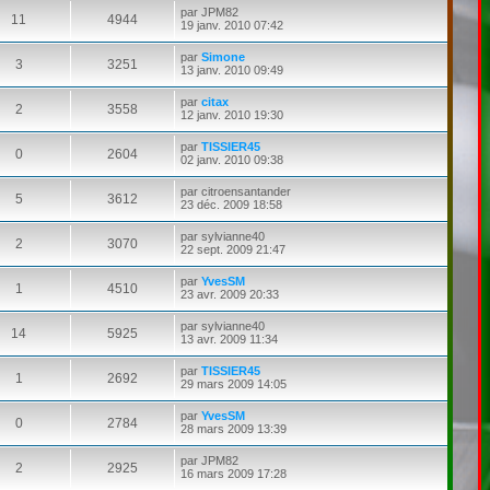
par
JPM82
11
4944
19 janv. 2010 07:42
par
Simone
3
3251
13 janv. 2010 09:49
par
citax
2
3558
12 janv. 2010 19:30
par
TISSIER45
0
2604
02 janv. 2010 09:38
par
citroensantander
5
3612
23 déc. 2009 18:58
par
sylvianne40
2
3070
22 sept. 2009 21:47
par
YvesSM
1
4510
23 avr. 2009 20:33
par
sylvianne40
14
5925
13 avr. 2009 11:34
par
TISSIER45
1
2692
29 mars 2009 14:05
par
YvesSM
0
2784
28 mars 2009 13:39
par
JPM82
2
2925
16 mars 2009 17:28