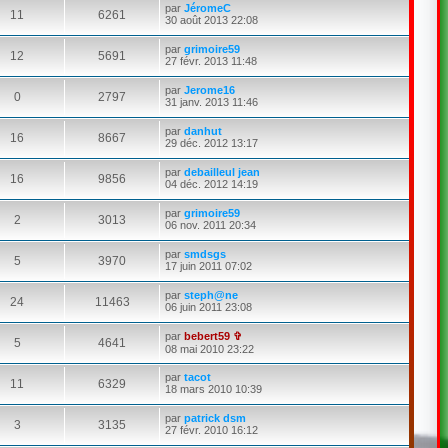
par
JéromeC
11
6261
30 août 2013 22:08
par
grimoire59
12
5691
27 févr. 2013 11:48
par
Jerome16
0
2797
31 janv. 2013 11:46
par
danhut
16
8667
29 déc. 2012 13:17
par
debailleul jean
16
9856
04 déc. 2012 14:19
par
grimoire59
2
3013
06 nov. 2011 20:34
par
smdsgs
5
3970
17 juin 2011 07:02
par
steph@ne
24
11463
06 juin 2011 23:08
par
bebert59 ✞
5
4641
08 mai 2010 23:22
par
tacot
11
6329
18 mars 2010 10:39
par
patrick dsm
3
3135
27 févr. 2010 16:12