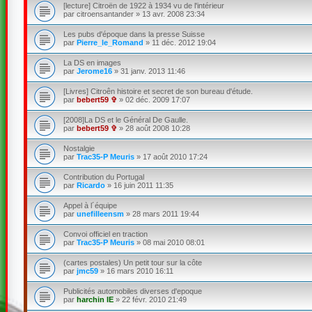
[lecture] Citroën de 1922 à 1934 vu de l'intérieur
par
citroensantander
»
13 avr. 2008 23:34
Les pubs d'époque dans la presse Suisse
par
Pierre_le_Romand
»
11 déc. 2012 19:04
La DS en images
par
Jerome16
»
31 janv. 2013 11:46
[Livres] Citroên histoire et secret de son bureau d'étude.
par
bebert59 ✞
»
02 déc. 2009 17:07
[2008]La DS et le Général De Gaulle.
par
bebert59 ✞
»
28 août 2008 10:28
Nostalgie
par
Trac35-P Meuris
»
17 août 2010 17:24
Contribution du Portugal
par
Ricardo
»
16 juin 2011 11:35
Appel à l´équipe
par
unefilleensm
»
28 mars 2011 19:44
Convoi officiel en traction
par
Trac35-P Meuris
»
08 mai 2010 08:01
(cartes postales) Un petit tour sur la côte
par
jmc59
»
16 mars 2010 16:11
Publicités automobiles diverses d'epoque
par
harchin IE
»
22 févr. 2010 21:49