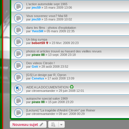
L'action automobile sept 1965
par
jmc59
»
15 mars 2009 13:06
Vous souvenez vous? Mai 68
par
jmc59
»
15 mars 2009 10:02
dans les films : photos d'exploitation
par
YvesSM
»
05 mars 2009 22:35
Un blog sympa
par
bebert59 ✞
»
23 févr. 2009 20:23
photos et articles trouvé au hasard des vieilles revues
par
pirate 88
»
13 sept. 2008 23:18
Des videos Citroën !
par
Geit
»
28 août 2008 23:52
[GS] Le design par R. Opron
par
Cenelux
»
17 août 2008 13:09
C
AIDE A LA DOCUMENTATION
e
par
citroensantander
»
29 juin 2008 12:01
s
u
autopoche special salon 1969
j
par
pirate 88
»
15 juin 2008 23:20
e
t
[Lecture] "La tragédie d'André Citroën" par Reiner
a
par
citroensantander
»
09 avr. 2008 00:29
é
t
é
Nouveau sujet
s
u