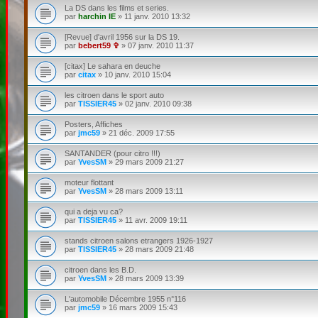
La DS dans les films et series.
par
harchin IE
»
11 janv. 2010 13:32
[Revue] d'avril 1956 sur la DS 19.
par
bebert59 ✞
»
07 janv. 2010 11:37
[citax] Le sahara en deuche
par
citax
»
10 janv. 2010 15:04
les citroen dans le sport auto
par
TISSIER45
»
02 janv. 2010 09:38
Posters, Affiches
par
jmc59
»
21 déc. 2009 17:55
SANTANDER (pour citro !!!)
par
YvesSM
»
29 mars 2009 21:27
moteur flottant
par
YvesSM
»
28 mars 2009 13:11
qui a deja vu ca?
par
TISSIER45
»
11 avr. 2009 19:11
stands citroen salons etrangers 1926-1927
par
TISSIER45
»
28 mars 2009 21:48
citroen dans les B.D.
par
YvesSM
»
28 mars 2009 13:39
L'automobile Décembre 1955 n°116
par
jmc59
»
16 mars 2009 15:43