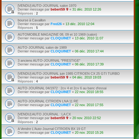
[VENDU] AUTO-JOURNAL salon 1970
Dernier message par
bebert59 ✞
«
31 déc. 2010 12:26
Réponses :
2
bourse à Cavaillon
Dernier message par
Fred26
«
13 déc. 2010 12:04
Réponses :
5
AUTOMOBILE MAGAZINE 08, 09 et 10 1969 (salon)
Dernier message par
CLOQUINET
«
13 déc. 2010 11:07
AUTO-JOURNAL salon de 1989
Dernier message par
CLOQUINET
«
06 déc. 2010 17:44
3 anciens AUTO-JOURNAL "PRESTIGE"
Dernier message par
CLOQUINET
«
06 déc. 2010 17:39
[VENDU] AUTO-JOURNAL juin 1985 CITROEN CX 25 GTI TURBO
Dernier message par
bebert59 ✞
«
04 déc. 2010 19:03
Réponses :
4
AUTO-JOURNAL 04/1972 : 2cv 4 et 2cv 6 au banc d'essai
Dernier message par
CLOQUINET
«
22 nov. 2010 18:55
AUTO-JOURNAL CITROEN LNA 11 RE
Dernier message par
CLOQUINET
«
22 nov. 2010 17:55
[VENDU] AUTO JOURNAL : LA CX
Dernier message par
bebert59 ✞
«
20 nov. 2010 22:52
Réponses :
2
A Vendre L'Auto-Journal CITROEN BX 19 GT
Dernier message par
CLOQUINET
«
20 nov. 2010 15:26