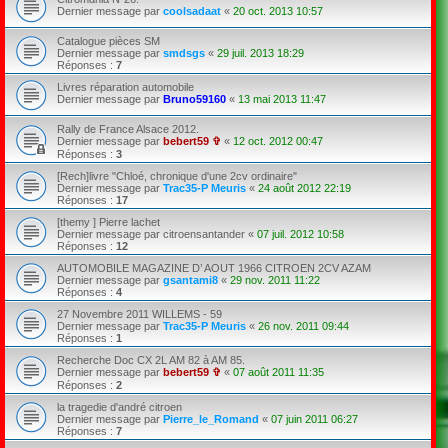
Dernier message par
coolsadaat
«
20 oct. 2013 10:57
Catalogue pièces SM
Dernier message par
smdsgs
«
29 juil. 2013 18:29
Réponses :
7
Livres réparation automobile
Dernier message par
Bruno59160
«
13 mai 2013 11:47
Rally de France Alsace 2012.
Dernier message par
bebert59 ✞
«
12 oct. 2012 00:47
Réponses :
3
[Rech]livre "Chloé, chronique d'une 2cv ordinaire"
Dernier message par
Trac35-P Meuris
«
24 août 2012 22:19
Réponses :
17
[themy ] Pierre lachet
Dernier message par
citroensantander
«
07 juil. 2012 10:58
Réponses :
12
AUTOMOBILE MAGAZINE D’ AOUT 1966 CITROEN 2CV AZAM
Dernier message par
gsantami8
«
29 nov. 2011 11:22
Réponses :
4
27 Novembre 2011 WILLEMS - 59
Dernier message par
Trac35-P Meuris
«
26 nov. 2011 09:44
Réponses :
1
Recherche Doc CX 2L AM 82 à AM 85.
Dernier message par
bebert59 ✞
«
07 août 2011 11:35
Réponses :
2
la tragedie d'andré citroen
Dernier message par
Pierre_le_Romand
«
07 juin 2011 06:27
Réponses :
7