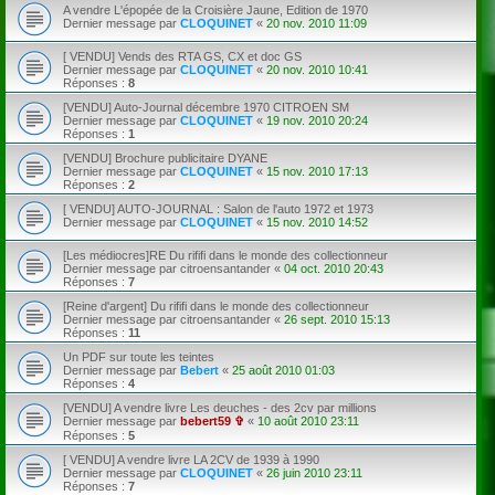
A vendre L'épopée de la Croisière Jaune, Edition de 1970
Dernier message par
CLOQUINET
«
20 nov. 2010 11:09
[ VENDU] Vends des RTA GS, CX et doc GS
Dernier message par
CLOQUINET
«
20 nov. 2010 10:41
Réponses :
8
[VENDU] Auto-Journal décembre 1970 CITROEN SM
Dernier message par
CLOQUINET
«
19 nov. 2010 20:24
Réponses :
1
[VENDU] Brochure publicitaire DYANE
Dernier message par
CLOQUINET
«
15 nov. 2010 17:13
Réponses :
2
[ VENDU] AUTO-JOURNAL : Salon de l'auto 1972 et 1973
Dernier message par
CLOQUINET
«
15 nov. 2010 14:52
[Les médiocres]RE Du rififi dans le monde des collectionneur
Dernier message par
citroensantander
«
04 oct. 2010 20:43
Réponses :
7
[Reine d'argent] Du rififi dans le monde des collectionneur
Dernier message par
citroensantander
«
26 sept. 2010 15:13
Réponses :
11
Un PDF sur toute les teintes
Dernier message par
Bebert
«
25 août 2010 01:03
Réponses :
4
[VENDU] A vendre livre Les deuches - des 2cv par millions
Dernier message par
bebert59 ✞
«
10 août 2010 23:11
Réponses :
5
[ VENDU] A vendre livre LA 2CV de 1939 à 1990
Dernier message par
CLOQUINET
«
26 juin 2010 23:11
Réponses :
7