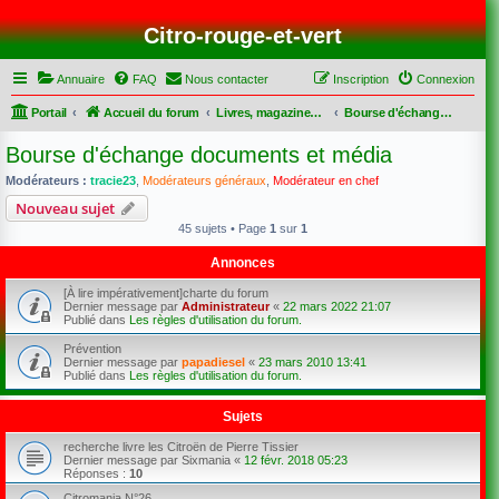
Citro-rouge-et-vert
Annuaire
FAQ
Nous contacter
Inscription
Connexion
Portail
Accueil du forum
Livres, magazines et média divers
Bourse d'échange documents et média
Bourse d'échange documents et média
Modérateurs :
tracie23
,
Modérateurs généraux
,
Modérateur en chef
Nouveau sujet
45 sujets • Page
1
sur
1
Annonces
[À lire impérativement]charte du forum
Dernier message par
Administrateur
«
22 mars 2022 21:07
Publié dans
Les règles d'utilisation du forum.
Prévention
Dernier message par
papadiesel
«
23 mars 2010 13:41
Publié dans
Les règles d'utilisation du forum.
Sujets
recherche livre les Citroën de Pierre Tissier
Dernier message par
Sixmania
«
12 févr. 2018 05:23
Réponses :
10
Citromania N°26.