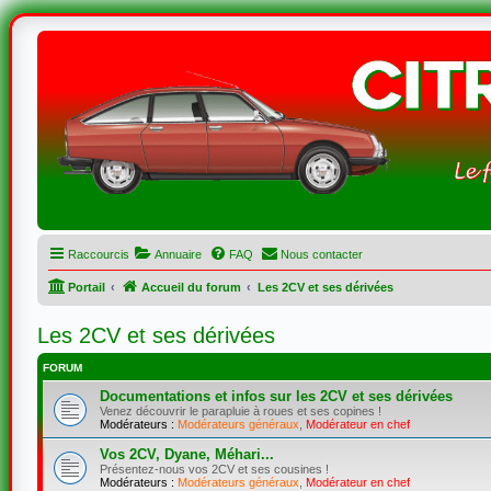
Raccourcis
Annuaire
FAQ
Nous contacter
Portail
Accueil du forum
Les 2CV et ses dérivées
Les 2CV et ses dérivées
FORUM
Documentations et infos sur les 2CV et ses dérivées
Venez découvrir le parapluie à roues et ses copines !
Modérateurs :
Modérateurs généraux
,
Modérateur en chef
Vos 2CV, Dyane, Méhari...
Présentez-nous vos 2CV et ses cousines !
Modérateurs :
Modérateurs généraux
,
Modérateur en chef