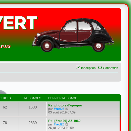
Inscription
Connexion
SUJETS
MESSAGES
DERNIER MESSAGE
Re: photo's d'epoque
62
1680
C
par
Fred26
o
03 août 2019 07:39
n
s
Re: [Fred26] AZ 1960
78
2839
u
C
par
Fred26
l
o
26 juil. 2023 10:59
t