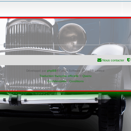
Nous contacter
Développé par
phpBB
® Forum Software © phpBB Limited
Traduction française officielle
©
Qiaeru
Confidentialité
|
Conditions