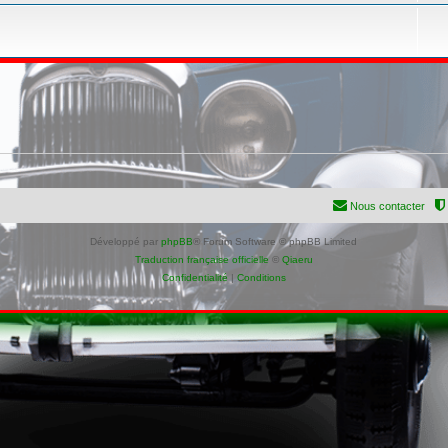
Nous contacter
Développé par
phpBB
® Forum Software © phpBB Limited
Traduction française officielle
©
Qiaeru
Confidentialité
|
Conditions