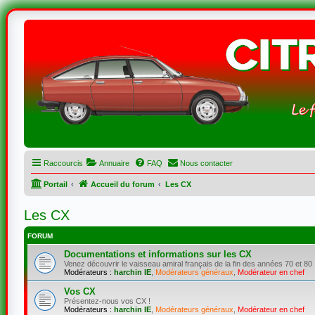
Raccourcis
Annuaire
FAQ
Nous contacter
Portail
Accueil du forum
Les CX
Les CX
FORUM
Documentations et informations sur les CX
Venez découvrir le vaisseau amiral français de la fin des années 70 et 80 
Modérateurs :
harchin IE
,
Modérateurs généraux
,
Modérateur en chef
Vos CX
Présentez-nous vos CX !
Modérateurs :
harchin IE
,
Modérateurs généraux
,
Modérateur en chef