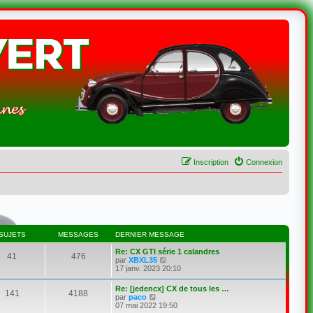
Inscription
Connexion
SUJETS
MESSAGES
DERNIER MESSAGE
Re: CX GTI série 1 calandres
41
476
C
par
XBXL35
o
17 janv. 2023 20:10
n
s
Re: [jedencx] CX de tous les …
141
4188
u
C
par
paco
l
o
07 mai 2022 19:50
t