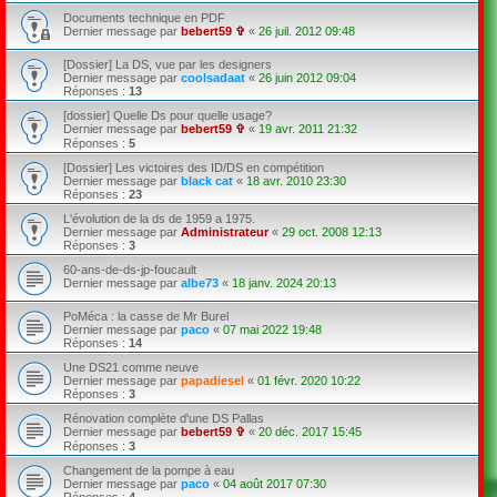
Documents technique en PDF
Dernier message par
bebert59 ✞
«
26 juil. 2012 09:48
[Dossier] La DS, vue par les designers
Dernier message par
coolsadaat
«
26 juin 2012 09:04
Réponses :
13
[dossier] Quelle Ds pour quelle usage?
Dernier message par
bebert59 ✞
«
19 avr. 2011 21:32
Réponses :
5
[Dossier] Les victoires des ID/DS en compétition
Dernier message par
black cat
«
18 avr. 2010 23:30
Réponses :
23
L'évolution de la ds de 1959 a 1975.
Dernier message par
Administrateur
«
29 oct. 2008 12:13
Réponses :
3
60-ans-de-ds-jp-foucault
Dernier message par
albe73
«
18 janv. 2024 20:13
PoMéca : la casse de Mr Burel
Dernier message par
paco
«
07 mai 2022 19:48
Réponses :
14
Une DS21 comme neuve
Dernier message par
papadiesel
«
01 févr. 2020 10:22
Réponses :
3
Rénovation complète d'une DS Pallas
Dernier message par
bebert59 ✞
«
20 déc. 2017 15:45
Réponses :
3
Changement de la pompe à eau
Dernier message par
paco
«
04 août 2017 07:30
Réponses :
4