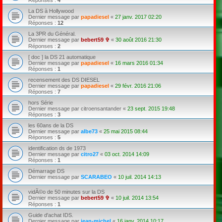
La DS à Hollywood
Dernier message par
papadiesel
«
27 janv. 2017 02:20
Réponses :
12
La 3PR du Général.
Dernier message par
bebert59 ✞
«
30 août 2016 21:30
Réponses :
2
[ doc ] la DS 21 automatique
Dernier message par
papadiesel
«
16 mars 2016 01:34
Réponses :
1
recensement des DS DIESEL
Dernier message par
papadiesel
«
29 févr. 2016 21:06
Réponses :
7
hors Série
Dernier message par
citroensantander
«
23 sept. 2015 19:48
Réponses :
3
les 60ans de la DS
Dernier message par
albe73
«
25 mai 2015 08:44
Réponses :
5
identification ds de 1973
Dernier message par
citro27
«
03 oct. 2014 14:09
Réponses :
1
Démarrage DS
Dernier message par
SCARABEO
«
10 juil. 2014 14:13
vidÃ©o de 50 minutes sur la DS
Dernier message par
bebert59 ✞
«
10 juil. 2014 13:54
Réponses :
1
Guide d'achat IDS.
Dernier message par
jean-michel
«
16 janv. 2014 10:17