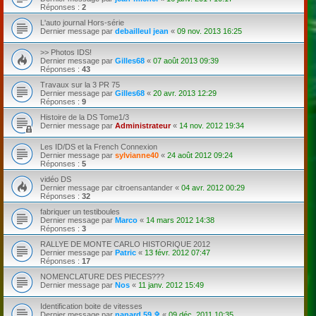
Réponses :
2
L'auto journal Hors-série
Dernier message par
debailleul jean
«
09 nov. 2013 16:25
>> Photos IDS!
Dernier message par
Gilles68
«
07 août 2013 09:39
Réponses :
43
Travaux sur la 3 PR 75
Dernier message par
Gilles68
«
20 avr. 2013 12:29
Réponses :
9
Histoire de la DS Tome1/3
Dernier message par
Administrateur
«
14 nov. 2012 19:34
Les ID/DS et la French Connexion
Dernier message par
sylvianne40
«
24 août 2012 09:24
Réponses :
5
vidéo DS
Dernier message par
citroensantander
«
04 avr. 2012 00:29
Réponses :
32
fabriquer un testiboules
Dernier message par
Marco
«
14 mars 2012 14:38
Réponses :
3
RALLYE DE MONTE CARLO HISTORIQUE 2012
Dernier message par
Patric
«
13 févr. 2012 07:47
Réponses :
17
NOMENCLATURE DES PIECES???
Dernier message par
Nos
«
11 janv. 2012 15:49
Identification boite de vitesses
Dernier message par
nanard 59 ✞
«
09 déc. 2011 10:35