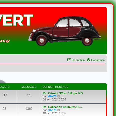
Inscription
Connexion
SUJETS
MESSAGES
DERNIER MESSAGE
Re: Citroën SM au 1/8 par IXO
117
571
C
par
albe73
o
04 avr. 2024 20:05
n
s
Re: Collection utilitaires Ci…
92
1361
u
C
par
albe73
l
o
18 avr. 2025 19:55
t