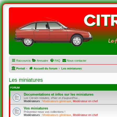
Raccourcis
Annuaire
FAQ
Nous contacter
Portail
Accueil du forum
Les miniatures
Les miniatures
FORUM
Documentations et infos sur les miniatures
Les Citroën réduites, d'hier et d'aujourd'hui...
Modérateurs :
Modérateurs généraux
,
Modérateur en chef
Vos miniatures
Présentez-nous vos collections !
Modérateurs :
Modérateurs généraux
,
Modérateur en chef