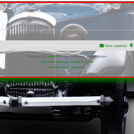
Nous contacter
Développé par
phpBB
® Forum Software © phpBB Limited
Traduction française officielle
©
Qiaeru
Confidentialité
|
Conditions