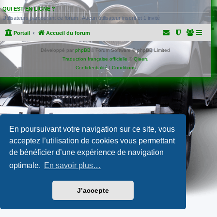
QUI EST EN LIGNE ?
Utilisateurs parcourant ce forum : Aucun utilisateur inscrit et 1 invité
Portail
Accueil du forum
Développé par
phpBB
® Forum Software © phpBB Limited
Traduction française officielle
©
Qiaeru
Confidentialité
|
Conditions
En poursuivant votre navigation sur ce site, vous
acceptez l’utilisation de cookies vous permettant
de bénéficier d’une expérience de navigation
optimale.
En savoir plus…
J’accepte