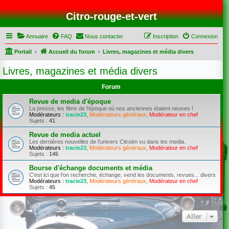
Citro-rouge-et-vert
Annuaire
FAQ
Nous contacter
Inscription
Connexion
Portail
Accueil du forum
Livres, magazines et média divers
Livres, magazines et média divers
Forum
Revue de media d'époque
La presse, les films de l'époque où nos anciennes étaient neuves !
Modérateurs :
tracie23
,
Modérateurs généraux
,
Modérateur en chef
Sujets :
41
Revue de media actuel
Les dernières nouvelles de l'univers Citroën vu dans les media.
Modérateurs :
tracie23
,
Modérateurs généraux
,
Modérateur en chef
Sujets :
145
Bourse d'échange documents et média
C'est ici que l'on recherche, échange, vend les documents, revues... divers
Modérateurs :
tracie23
,
Modérateurs généraux
,
Modérateur en chef
Sujets :
45
Aller