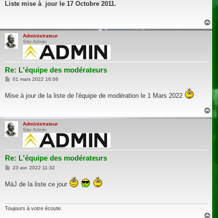
s
Liste mise à jour le 17 Octobre 2011.
s
a
g
H
e
a
u
Administrateur
Site Admin
t
Re: L'équipe des modérateurs
M
01 mars 2022 16:06
e
s
Mise à jour de la liste de l'équipe de modération le 1 Mars 2022
s
a
g
H
e
a
u
Administrateur
Site Admin
t
Re: L'équipe des modérateurs
M
23 avr. 2022 11:32
e
s
MàJ de la liste ce jour
s
a
g
e
Toujours à votre écoute.
H