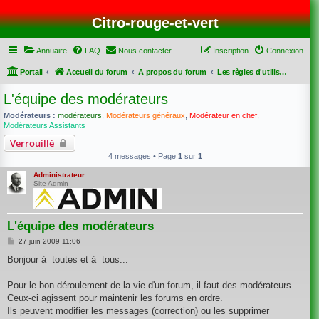
Citro-rouge-et-vert
Annuaire
FAQ
Nous contacter
Inscription
Connexion
Portail
Accueil du forum
A propos du forum
Les règles d'utilisation du forum.
L'équipe des modérateurs
Modérateurs :
modérateurs
,
Modérateurs généraux
,
Modérateur en chef
,
Modérateurs Assistants
Verrouillé
4 messages • Page
1
sur
1
Administrateur
Site Admin
L'équipe des modérateurs
M
27 juin 2009 11:06
e
s
Bonjour à toutes et à tous...
s
a
g
Pour le bon déroulement de la vie d'un forum, il faut des modérateurs.
e
Ceux-ci agissent pour maintenir les forums en ordre.
Ils peuvent modifier les messages (correction) ou les supprimer