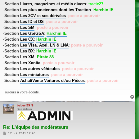
-
Section
Livres, magazines et média divers
:
tracie23
-
Section
Les plus anciennes dont les Traction
:
Harchin IE
-
Section
Les 2CV et ses dérivées
:
poste a pourvoir
-
Section
Les ID et DS
:
poste a pourvoir
-
Section
Les SM
:
poste a pourvoir
-
Section
Les GS/GSA
:
Harchin IE
-
Section
Les CX
:
Harchin IE
-
Section
Les Visa, Axel, LN & LNA
:
poste a pourvoir
-
Section
Les BX
:
Harchin IE
-
Section
Les XM
:
Pirate 88
-
Section
Les Xantia
:
poste a pourvoir
-
Section
Les autres véhicules
:
poste a pourvoir
-
Section
Les miniatures
:
poste a pourvoir
-
Section
Achat/Vente Voitures et/ou Pièces
:
poste a pourvoir
Toujours à votre écoute.
H
a
u
bebert59 ✞
Site Admin
t
Re: L'équipe des modérateurs
M
17 oct. 2011 17:26
e