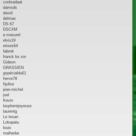
coolsadaat
damsds
david
delmas
DS 67
DSCXM
e.masurel
elvis19
erixes64
fabrok
franck bx xm
Gideon
GRASSIEN
gspécialdu61
herve78
hjulius
jean-michel
joel
Kevin
laspherejoyeuse
laurentg
Le texan
Lokapatu
louis
malherbe