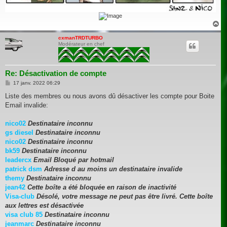
H
a
u
cxmanTRDTURBO
Modérateur en chef
t
Re: Désactivation de compte
M
17 janv. 2022 06:29
e
s
Liste des membres ou nous avons dû désactiver les compte pour Boite
s
Email invalide:
a
g
e
nico02
Destinataire inconnu
gs diesel
Destinataire inconnu
nico02
Destinataire inconnu
bk59
Destinataire inconnu
leadercx
Email Bloqué par hotmail
patrick dsm
Adresse d au moins un destinataire invalide
themy
Destinataire inconnu
jean42
Cette boîte a été bloquée en raison de inactivité
Visa-club
Désolé, votre message ne peut pas être livré. Cette boîte
aux lettres est désactivée
visa club 85
Destinataire inconnu
jeanmarc
Destinataire inconnu