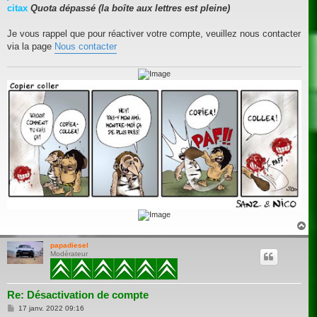
citax
Quota dépassé (la boîte aux lettres est pleine)
Je vous rappel que pour réactiver votre compte, veuillez nous contacter
via la page
Nous contacter
H
a
u
papadiesel
Modérateur
t
Re: Désactivation de compte
M
17 janv. 2022 09:16
e