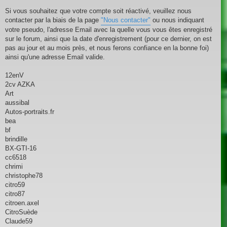
g
e
Si vous souhaitez que votre compte soit réactivé, veuillez nous
contacter par la biais de la page
"Nous contacter"
ou nous indiquant
votre pseudo, l'adresse Email avec la quelle vous vous êtes enregistré
sur le forum, ainsi que la date d'enregistrement (pour ce dernier, on est
pas au jour et au mois près, et nous ferons confiance en la bonne foi)
ainsi qu'une adresse Email valide.
12enV
2cv AZKA
Art
aussibal
Autos-portraits.fr
bea
bf
brindille
BX-GTI-16
cc6518
chrimi
christophe78
citro59
citro87
citroen.axel
CitroSuède
Claude59