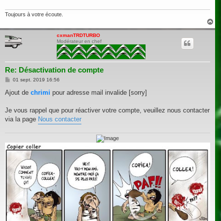
Toujours à votre écoute.
H
a
u
cxmanTRDTURBO
Modérateur en chef
t
Re: Désactivation de compte
M
01 sept. 2019 16:56
e
s
Ajout de
chrimi
pour adresse mail invalide [sorry]
s
a
g
Je vous rappel que pour réactiver votre compte, veuillez nous contacter
e
via la page
Nous contacter