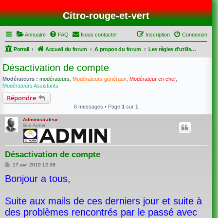
Citro-rouge-et-vert
Annuaire
FAQ
Nous contacter
Inscription
Connexion
Portail
Accueil du forum
A propos du forum
Les règles d'utilisation du forum.
Désactivation de compte
Modérateurs :
modérateurs
,
Modérateurs généraux
,
Modérateur en chef
,
Modérateurs Assistants
Répondre
6 messages • Page
1
sur
1
Administrateur
Site Admin
Désactivation de compte
M
17 avr. 2019 12:38
e
Bonjour a tous,
s
s
a
g
Suite aux mails de ces derniers jour et suite à
e
des problèmes rencontrés par le passé avec