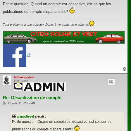
s
Petite question. Quand un compte est désactivé, est-ce que les
s
a
publications du compte disparaissent?
g
e
Tout problème a une solution. Donc, il n'y a pas de problème.
H
a
u
Administrateur
Site Admin
t
Re: Désactivation de compte
M
17 janv. 2022 09:48
e
s
s
papadiesel
a écrit :
↑
a
g
Petite question. Quand un compte est désactivé, est-ce que les
e
publications du compte disparaissent?