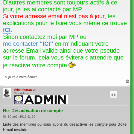
D'autres membres sont toujours actifs à ce
jour, je les ai contacté par MP.
Si votre adresse email n'est pas à jour
,
les
explications pour le faire vous même ce trouve
ICI
.
Sinon contactez moi par MP ou
me contacter
"ICI"
en m'indiquant votre
adresse Email valide ainsi que votre pseudo
sur le forum, cela vous évitera d'attendre que
je réactive votre compte
Toujours à votre écoute.
H
a
u
Administrateur
Site Admin
t
Re: Désactivation de compte
M
10 août 2019 11:29
e
s
Liste des membres ou nous avons dû désactiver les compte pour Boite
s
Email invalide:
a