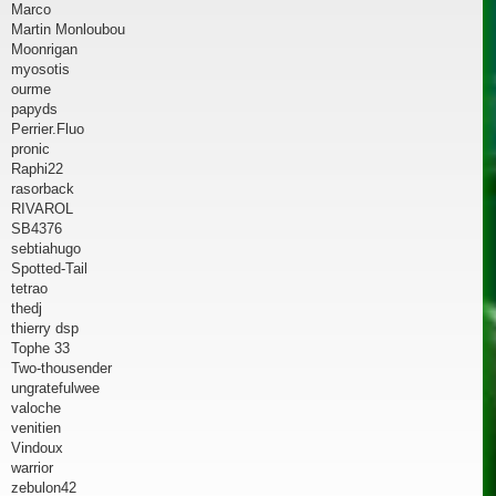
Marco
Martin Monloubou
Moonrigan
myosotis
ourme
papyds
Perrier.Fluo
pronic
Raphi22
rasorback
RIVAROL
SB4376
sebtiahugo
Spotted-Tail
tetrao
thedj
thierry dsp
Tophe 33
Two-thousender
ungratefulwee
valoche
venitien
Vindoux
warrior
zebulon42